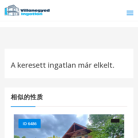
Tog
navi
A keresett ingatlan már elkelt.
相似的性质
ID 6486