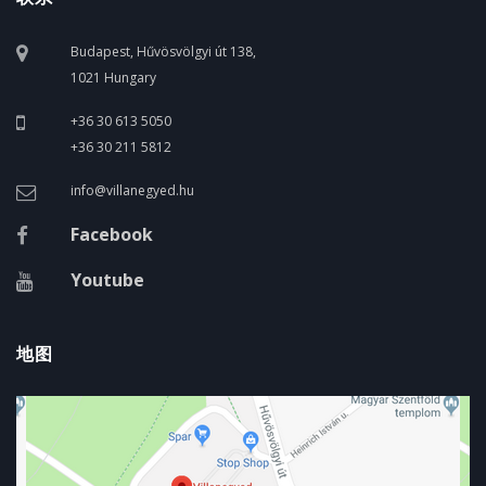
Budapest, Hűvösvölgyi út 138,
1021 Hungary
+36 30 613 5050
+36 30 211 5812
info@villanegyed.hu
Facebook
Youtube
地图