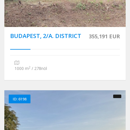
BUDAPEST, 2/A. DISTRICT
355,191 EUR
2
1000 m
/ 278nöl
ID: 6198