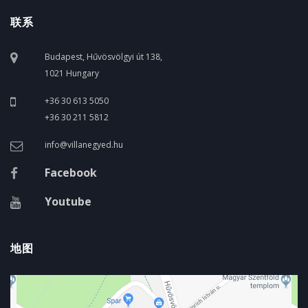
联系
Budapest, Hűvösvölgyi út 138,
1021 Hungary
+36 30 613 5050
+36 30 211 5812
info@villanegyed.hu
Facebook
Youtube
地图