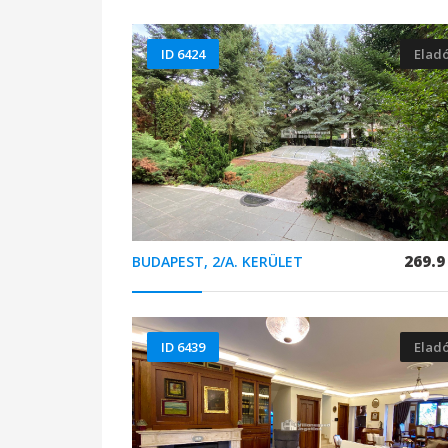
ID 6424
Elad
269.9
BUDAPEST, 2/A. KERÜLET
ID 6439
Elad