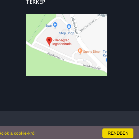
TÉRKÉP
ciók a cookie-król
RENDBEN