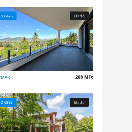
ID 6476
Eladó
289 MFt
YMÁR
ID 6392
Eladó