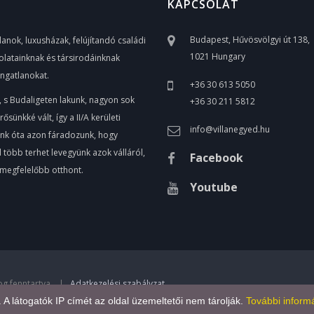
KAPCSOLAT
Budapest, Hűvösvölgyi út 138,
anok, luxusházak, felújítandó családi
1021 Hungary
olatainknak és társirodáinknak
ingatlanokat.
+36 30 613 5050
, s Budaligeten lakunk, nagyon sok
+36 30 211 5812
ünkké vált, így a II/A kerületi
info@villanegyed.hu
unk óta azon fáradozunk, hogy
több terhet levegyünk azok válláról,
Facebook
egmegfelelőbb otthont.
Youtube
jog fenntartva. |
Adatkezelési szabályzat
.
l. A látogatók IP címét az oldal üzemeltetői nem tárolják.
További informá