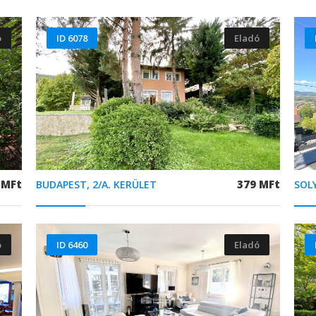
ó
ID 6078
Eladó
 MFt
379 MFt
BUDAPEST, 2/A. KERÜLET
SOL
ó
ID 6460
Eladó