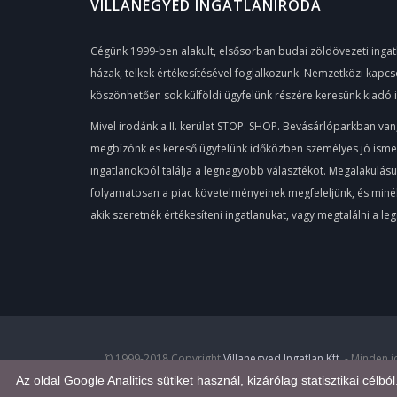
VILLANEGYED INGATLANIRODA
Cégünk 1999-ben alakult, elsősorban budai zöldövezeti ingatl
házak, telkek értékesítésével foglalkozunk. Nemzetközi kapcs
köszönhetően sok külföldi ügyfelünk részére keresünk kiadó 
Mivel irodánk a II. kerület STOP. SHOP. Bevásárlóparkban van
megbízónk és kereső ügyfelünk időközben személyes jó ismerős
ingatlanokból találja a legnagyobb választékot. Megalakulás
folyamatosan a piac követelményeinek megfeleljünk, és minél 
akik szeretnék értékesíteni ingatlanukat, vagy megtalálni a l
© 1999-2018 Copyright
Villanegyed Ingatlan Kft.
- Minden 
Az oldal Google Analitics sütiket használ, kizárólag statisztikai célbó