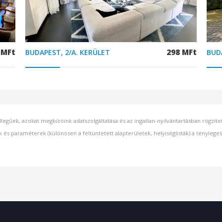
 MFt
298 MFt
BUDAPEST, 2/A. KERÜLET
BUD
llegűek, azokat megbízóink adatszolgáltatása és az ingatlan-nyilvántartásban rögzít
k és paraméterek (különösen a feltüntetett alapterületek, helyiséglisták) a ténylege