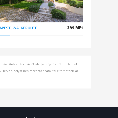
399 MFt
APEST, 2/A. KERÜLET
ett közhiteles információk alapján rögzítettük honlapunkon.
s, illetve a helyszínen mérhető adatoktól eltérhetnek, az