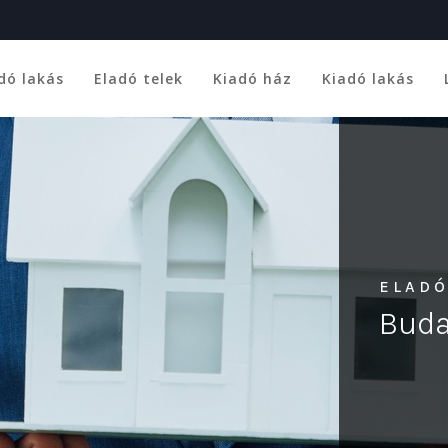
dó lakás
Eladó telek
Kiadó ház
Kiadó lakás
ELADÓ
Buda