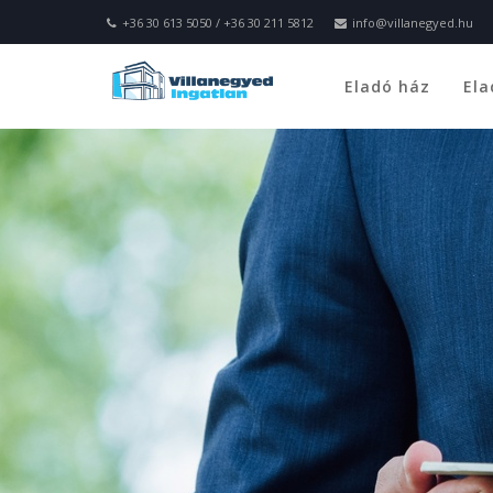
+36 30 613 5050 / +36 30 211 5812
info@villanegyed.hu
Eladó ház
Ela