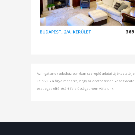
369
BUDAPEST, 2/A. KERÜLET
Az ingatlanok adatbázisunkban szereplő adatai tájékoztató je
Felhívjuk a figyelmet arra, hogy az adatbázisban közölt adato
esetleges eltérésért felelősséget nem vállalunk.