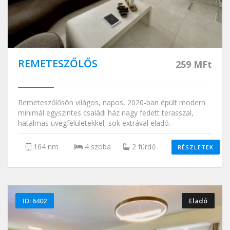
REMETESZŐLŐS
259 MFt
Remeteszőlősön világos, napos, 2020-ban épült modern
minimál egyszintes családi ház nagy fedett terasszal,
hatalmas üvegfelületekkel, sok extrával eladó.
164 nm
4 szoba
2 fürdő
RÉSZLETEK
ID: 6402
Eladó