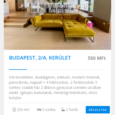
BUDAPEST, 2/A. KERÜLET
550 MFt
II/A kerületben, Budaligeten, exkluzív, modern minimál,
panorámás, nappali + 4 hálószobás, 2 fürdőszobás 3
szintes családi ház 2 állásos garázzsal csendes utcában
eladó. Igényes burkolatok, minőségi kivitelezés, nívós
konyha.
226 nm
5 szoba
2 fürdő
RÉSZLETEK