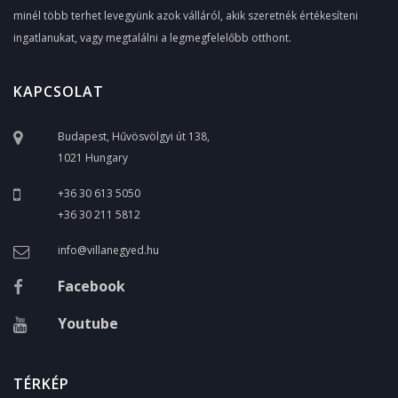
minél több terhet levegyünk azok válláról, akik szeretnék értékesíteni
ingatlanukat, vagy megtalálni a legmegfelelőbb otthont.
KAPCSOLAT
Budapest, Hűvösvölgyi út 138,
1021 Hungary
+36 30 613 5050
+36 30 211 5812
info@villanegyed.hu
Facebook
Youtube
TÉRKÉP