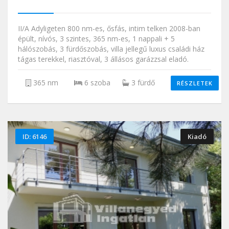
II/A Adyligeten 800 nm-es, ősfás, intim telken 2008-ban
épült, nívós, 3 szintes, 365 nm-es, 1 nappali + 5
hálószobás, 3 fürdőszobás, villa jellegű luxus családi ház
tágas terekkel, riasztóval, 3 állásos garázzsal eladó.
365 nm
6 szoba
3 fürdő
RÉSZLETEK
ID: 6146
Kiadó