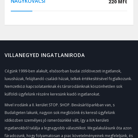
NAGYKOVÁCSI
220 Mft
VILLANEGYED INGATLANIRODA
Cégünk 1999-ben alakult, elsősorban budai zöldövezeti ingatlanok,
luxusházak, felújítandó családi házak, telkek értékesítésével foglalkozunk.
Nemzetközi kapcsolatainknak és társirodáinknak köszönhetően sok
külföldi ügyfelünk részére keresünk kiadó ingatlanokat.
Mivel irodánk a II. kerület STOP. SHOP. Bevásárlóparkban van, s
Budaligeten lakunk, nagyon sok megbízónk és kereső ügyfelünk
időközben személyes jó ismerősünkké vált, így a II/A kerületi
ingatlanokból találja a legnagyobb választékot. Megalakulásunk óta azon
fáradozunk, hogy folyamatosan a piac követelményeinek megfeleljünk, és