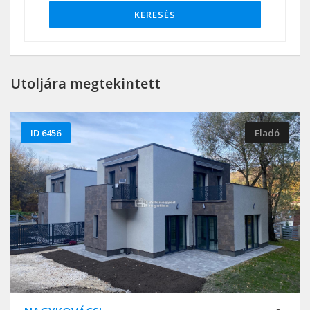
KERESÉS
Utoljára megtekintett
ID 6456
Eladó