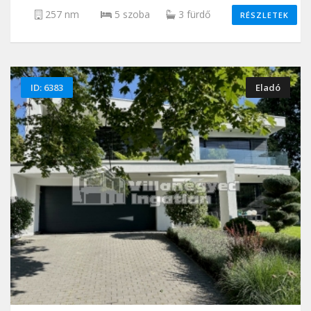
257 nm
5 szoba
3 fürdő
RÉSZLETEK
ID: 6383
Eladó