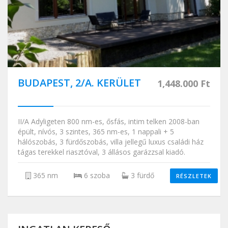
BUDAPEST, 2/A. KERÜLET
1,448.000 Ft
II/A Adyligeten 800 nm-es, ősfás, intim telken 2008-ban
épült, nívós, 3 szintes, 365 nm-es, 1 nappali + 5
hálószobás, 3 fürdőszobás, villa jellegű luxus családi ház
tágas terekkel riasztóval, 3 állásos garázzsal kiadó.
365 nm
6 szoba
3 fürdő
RÉSZLETEK