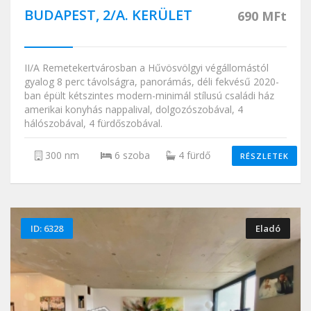
BUDAPEST, 2/A. KERÜLET
690 MFt
II/A Remetekertvárosban a Hűvösvölgyi végállomástól
gyalog 8 perc távolságra, panorámás, déli fekvésű 2020-
ban épült kétszintes modern-minimál stílusú családi ház
amerikai konyhás nappalival, dolgozószobával, 4
hálószobával, 4 fürdőszobával.
300 nm
6 szoba
4 fürdő
RÉSZLETEK
ID: 6328
Eladó