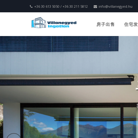
+36 30 613 5050 / +36 30 211 5812
info@villanegyed.hu
房子出售
住宅
Previous