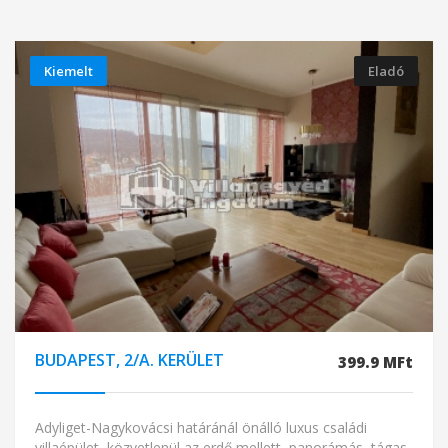
Kiemelt
Eladó
BUDAPEST, 2/A. KERÜLET
399.9 MFt
Adyliget-Nagykovácsi határánál önálló luxus családi
villaépület, közvetlenül az erdő mellett, panorámás, tágas