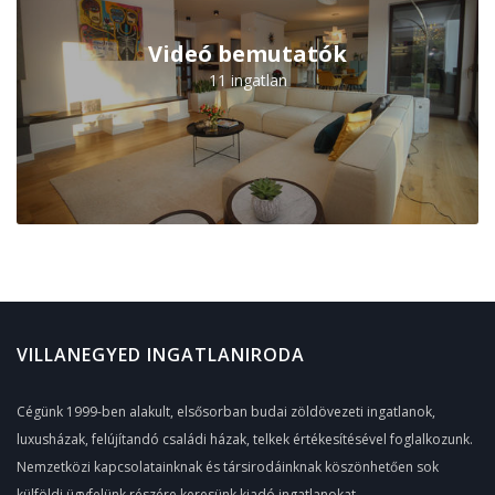
Videó bemutatók
11 ingatlan
VILLANEGYED INGATLANIRODA
Cégünk 1999-ben alakult, elsősorban budai zöldövezeti ingatlanok,
luxusházak, felújítandó családi házak, telkek értékesítésével foglalkozunk.
Nemzetközi kapcsolatainknak és társirodáinknak köszönhetően sok
külföldi ügyfelünk részére keresünk kiadó ingatlanokat.