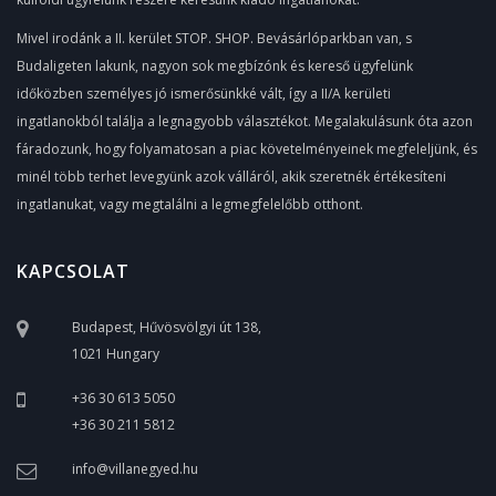
Mivel irodánk a II. kerület STOP. SHOP. Bevásárlóparkban van, s
Budaligeten lakunk, nagyon sok megbízónk és kereső ügyfelünk
időközben személyes jó ismerősünkké vált, így a II/A kerületi
ingatlanokból találja a legnagyobb választékot. Megalakulásunk óta azon
fáradozunk, hogy folyamatosan a piac követelményeinek megfeleljünk, és
minél több terhet levegyünk azok válláról, akik szeretnék értékesíteni
ingatlanukat, vagy megtalálni a legmegfelelőbb otthont.
KAPCSOLAT
Budapest, Hűvösvölgyi út 138,
1021 Hungary
+36 30 613 5050
+36 30 211 5812
info@villanegyed.hu