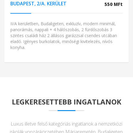
BUDAPEST, 2/A. KERÜLET
550 MFt
II/A kerületben, Budaligeten, exkluzív, modern minimál,
panorámás, nappali + 4 hálószobás, 2 fürdőszobás 3
szintes családi ház 2 állásos garázzsal csendes utcában
eladó. Igényes burkolatok, minőségi kivitelezés, nívós
konyha.
LEGKERESETTEBB INGATLANOK
Luxus illetve felső kategóriás ingatlanok a nemzetközi
iskolák vonzáskörzetében Máriaremetén, Budaligeten,