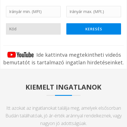
KERESÉS
Ide kattintva megtekintheti videós
bemutatót is tartalmazó ingatlan hirdetéseinket.
KIEMELT INGATLANOK
Itt azokat az ingatlanokat találja meg, amelyek elsősorban
Budán találhatóak, jó ár-érték aránnyal rendelkeznek, vagy
nagyon jó adottságúak.