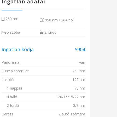
Ingatlan adatai
260 nm
950 nm / 264 nöl
5 szoba
2 fürdő
Ingatlan kódja
5904
Panoráma
van
Össz.alapterület
260 nm
Lakótér
195 nm
1 nappali
76 nm
4 háló
20/15/15/22 nm
2 fürdő
8/8 nm
Garázs
2 autó számára