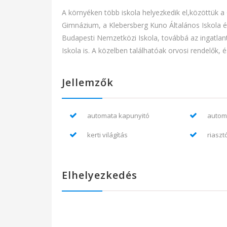
A környéken több iskola helyezkedik el,közöttük a 
Gimnázium, a Klebersberg Kuno Általános Iskola 
Budapesti Nemzetközi Iskola, továbbá az ingatla
Iskola is. A közelben találhatóak orvosi rendelők,
Jellemzők
automata kapunyitó
automa
kerti világítás
riaszt
Elhelyezkedés