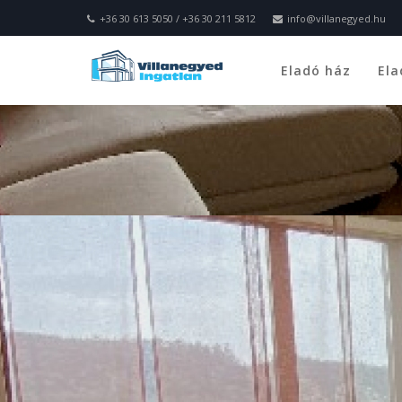
+36 30 613 5050 / +36 30 211 5812
info@villanegyed.hu
Eladó ház
Ela