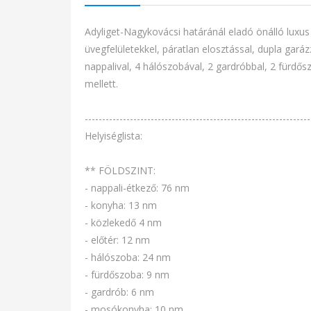
Adyliget-Nagykovácsi határánál eladó önálló luxus 
üvegfelületekkel, páratlan elosztással, dupla garáz
nappalival, 4 hálószobával, 2 gardróbbal, 2 fürdős
mellett.
-----------------------------------------------------------------
Helyiséglista:
** FÖLDSZINT:
- nappali-étkező: 76 nm
- konyha: 13 nm
- közlekedő 4 nm
- előtér: 12 nm
- hálószoba: 24 nm
- fürdőszoba: 9 nm
- gardrób: 6 nm
- mosókonyha: 10 nm