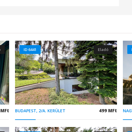
ó
ID 6441
Eladó
 MFt
499 MFt
BUDAPEST, 2/A. KERÜLET
NAG