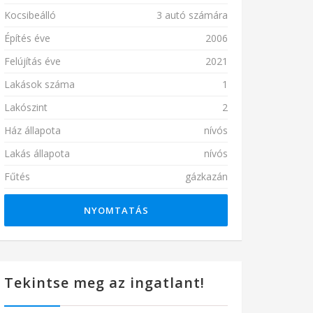
Kocsibeálló
3 autó számára
Építés éve
2006
Felújítás éve
2021
Lakások száma
1
Lakószint
2
Ház állapota
nívós
Lakás állapota
nívós
Fűtés
gázkazán
NYOMTATÁS
Tekintse meg az ingatlant!