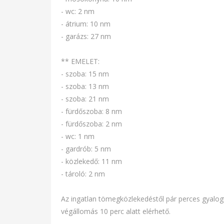
- wc: 2 nm
- átrium: 10 nm
- garázs: 27 nm
** EMELET:
- szoba: 15 nm
- szoba: 13 nm
- szoba: 21 nm
- fürdőszoba: 8 nm
- fürdőszoba: 2 nm
- wc: 1 nm
- gardrób: 5 nm
- közlekedő: 11 nm
- tároló: 2 nm
Az ingatlan tömegközlekedéstől pár perces gyalog
végállomás 10 perc alatt elérhető.