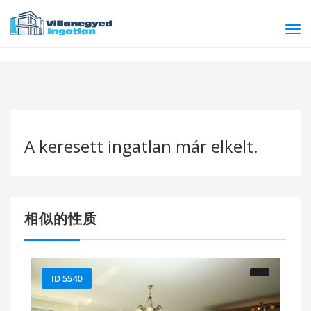
Tog
navi
A keresett ingatlan már elkelt.
相似的性质
ID 5540