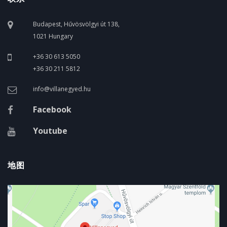
Budapest, Hűvösvölgyi út 138,
1021 Hungary
+36 30 613 5050
+36 30 211 5812
info@villanegyed.hu
Facebook
Youtube
地图