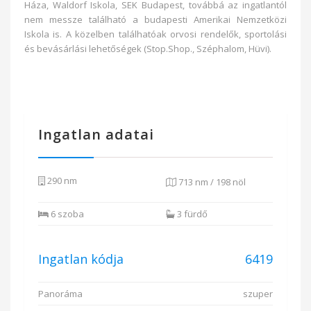
Háza, Waldorf Iskola, SEK Budapest, továbbá az ingatlantól
nem messze található a budapesti Amerikai Nemzetközi
Iskola is. A közelben találhatóak orvosi rendelők, sportolási
és bevásárlási lehetőségek (Stop.Shop., Széphalom, Hüvi).
Ingatlan adatai
290 nm
713 nm / 198 nöl
6 szoba
3 fürdő
Ingatlan kódja
6419
Panoráma
szuper