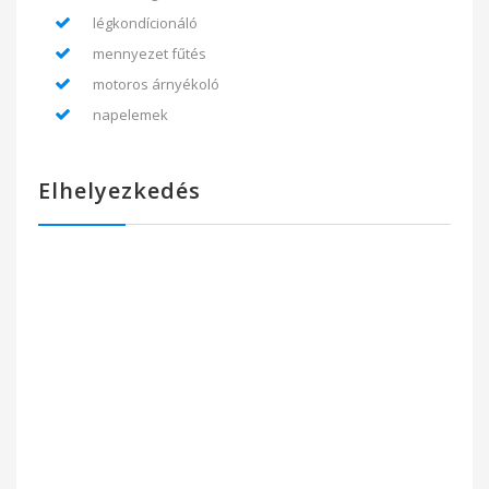
légkondícionáló
mennyezet fűtés
motoros árnyékoló
napelemek
Elhelyezkedés