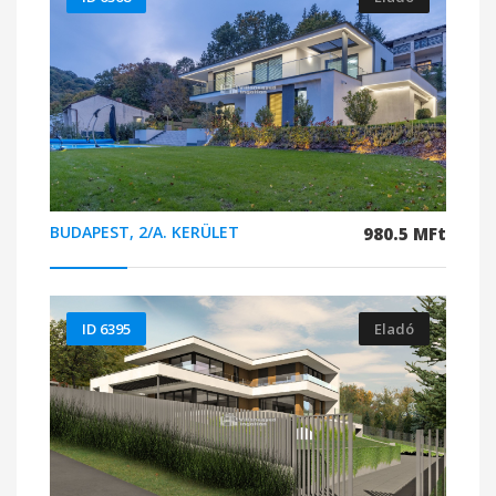
BUDAPEST, 2/A. KERÜLET
980.5 MFt
ID 6395
Eladó