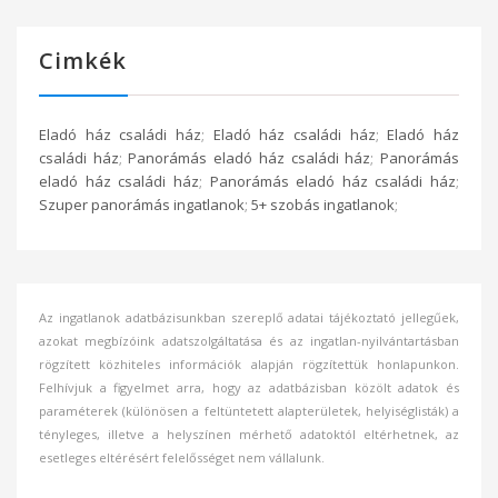
Cimkék
Eladó ház családi ház
;
Eladó ház családi ház
;
Eladó ház
családi ház
;
Panorámás eladó ház családi ház
;
Panorámás
eladó ház családi ház
;
Panorámás eladó ház családi ház
;
Szuper panorámás ingatlanok
;
5+ szobás ingatlanok
;
Az ingatlanok adatbázisunkban szereplő adatai tájékoztató jellegűek,
azokat megbízóink adatszolgáltatása és az ingatlan-nyilvántartásban
rögzített közhiteles információk alapján rögzítettük honlapunkon.
Felhívjuk a figyelmet arra, hogy az adatbázisban közölt adatok és
paraméterek (különösen a feltüntetett alapterületek, helyiséglisták) a
tényleges, illetve a helyszínen mérhető adatoktól eltérhetnek, az
esetleges eltérésért felelősséget nem vállalunk.