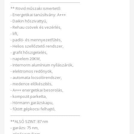
----------------------------------------------------------
** Rövid műszaki ismertető:
- Energetikai tanúsítvány: A+++
- Daikin hőszivattyú,
- Rehau csövek és vezérlés,
- lift,
- padló- és mennyezetfűtés,
- Helios szellőztető rendszer,
- grafit hőszigetelés,
- napelem 20KW,
- Internorm alumínium nyílászárók,
- elektromos redőnyök,
- automata locsolórendszer,
- medence előkészítés,
- A+++ energetikai besorolás,
- kompozit parketta,
- Hörmann garázskapu,
- fűtött gépkocsi felhajtó,
----------------------------------------------------------
**ALSÓ SZINT: 87 nm
- garázs: 75 nm,