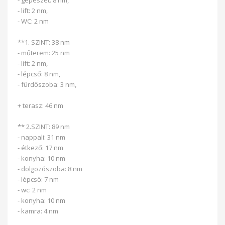
- gépészet: 8 nm,
- lift: 2 nm,
- WC: 2 nm
**1. SZINT: 38 nm
- műterem: 25 nm
- lift: 2 nm,
- lépcső: 8 nm,
- fürdőszoba: 3 nm,
+ terasz: 46 nm
** 2.SZINT: 89 nm
- nappali: 31 nm
- étkező: 17 nm
- konyha: 10 nm
- dolgozószoba: 8 nm
- lépcső: 7 nm
- wc: 2 nm
- konyha: 10 nm
- kamra: 4 nm