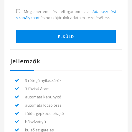
Megismertem és elfogadom az
Adatkezelési
szabályzatot
és hozzájárulok adataim kezeléséhez.
ELKÜLD
Jellemzők
3 rétegű nyílászárók
3 fázisú áram
automata kapunyitó
automata locsolórsz.
fűtött gépkocsilehajtó
hőszívattyú
külső szigetelés