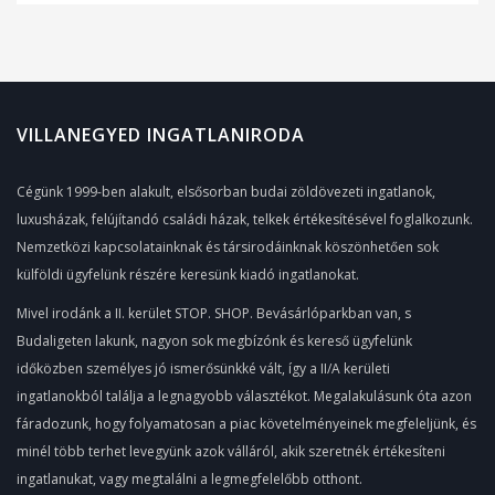
VILLANEGYED INGATLANIRODA
Cégünk 1999-ben alakult, elsősorban budai zöldövezeti ingatlanok,
luxusházak, felújítandó családi házak, telkek értékesítésével foglalkozunk.
Nemzetközi kapcsolatainknak és társirodáinknak köszönhetően sok
külföldi ügyfelünk részére keresünk kiadó ingatlanokat.
Mivel irodánk a II. kerület STOP. SHOP. Bevásárlóparkban van, s
Budaligeten lakunk, nagyon sok megbízónk és kereső ügyfelünk
időközben személyes jó ismerősünkké vált, így a II/A kerületi
ingatlanokból találja a legnagyobb választékot. Megalakulásunk óta azon
fáradozunk, hogy folyamatosan a piac követelményeinek megfeleljünk, és
minél több terhet levegyünk azok válláról, akik szeretnék értékesíteni
ingatlanukat, vagy megtalálni a legmegfelelőbb otthont.