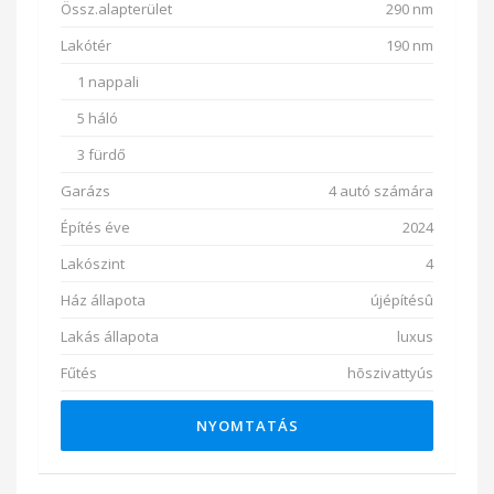
Össz.alapterület
290 nm
Lakótér
190 nm
1 nappali
5 háló
3 fürdő
Garázs
4 autó számára
Építés éve
2024
Lakószint
4
Ház állapota
újépítésû
Lakás állapota
luxus
Fűtés
hõszivattyús
NYOMTATÁS