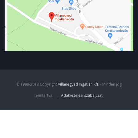
© 1999-2018 Copyright
Villanegyed Ingatlan Kft.
- Minden jog
fenntartva. |
Adatkezelési szabályzat
.