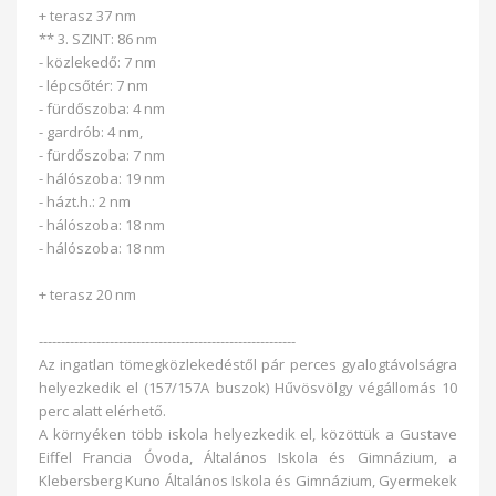
+ terasz 37 nm
** 3. SZINT: 86 nm
- közlekedő: 7 nm
- lépcsőtér: 7 nm
- fürdőszoba: 4 nm
- gardrób: 4 nm,
- fürdőszoba: 7 nm
- hálószoba: 19 nm
- házt.h.: 2 nm
- hálószoba: 18 nm
- hálószoba: 18 nm
+ terasz 20 nm
----------------------------------------------------------
Az ingatlan tömegközlekedéstől pár perces gyalogtávolságra
helyezkedik el (157/157A buszok) Hűvösvölgy végállomás 10
perc alatt elérhető.
A környéken több iskola helyezkedik el, közöttük a Gustave
Eiffel Francia Óvoda, Általános Iskola és Gimnázium, a
Klebersberg Kuno Általános Iskola és Gimnázium, Gyermekek