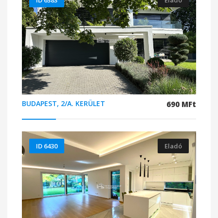
ID 6383
Eladó
BUDAPEST, 2/A. KERÜLET
690 MFt
ID 6430
Eladó