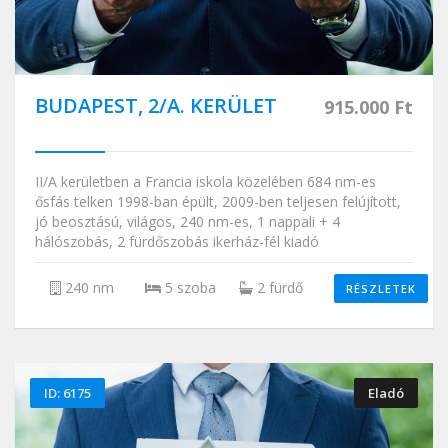
BUDAPEST, 2/A. KERÜLET
915.000 Ft
II/A kerületben a Francia iskola közelében 684 nm-es
ősfás telken 1998-ban épült, 2009-ben teljesen felújított,
jó beosztású, világos, 240 nm-es, 1 nappali + 4
hálószobás, 2 fürdőszobás ikerház-fél kiadó
240 nm
5 szoba
2 fürdő
RÉSZLETEK
ID: 6175
Eladó