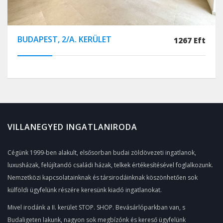
BUDAPEST, 2/A. KERÜLET
1267 Eft
VILLANEGYED INGATLANIRODA
Cégünk 1999-ben alakult, elsősorban budai zöldövezeti ingatlanok,
luxusházak, felújítandó családi házak, telkek értékesítésével foglalkozunk.
Nemzetközi kapcsolatainknak és társirodáinknak köszönhetően sok
külföldi ügyfelünk részére keresünk kiadó ingatlanokat.
Mivel irodánk a II. kerület STOP. SHOP. Bevásárlóparkban van, s
Budaligeten lakunk, nagyon sok megbízónk és kereső ügyfelünk