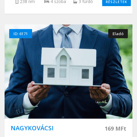
238 nm
4 szoba
3 fürdő
RÉSZLETEK
ID: 6171
Eladó
NAGYKOVÁCSI
169 MFt