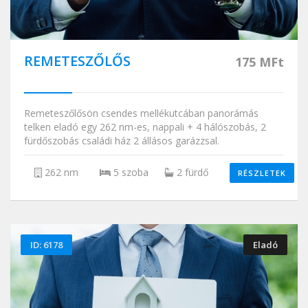
REMETESZŐLŐS
175 MFt
Remeteszőlősön csendes mellékutcában panorámás
telken eladó egy 262 nm-es, nappali + 4 hálószobás, 2
fürdőszobás családi ház 2 állásos garázzsal.
262 nm
5 szoba
2 fürdő
RÉSZLETEK
ID: 6178
Eladó