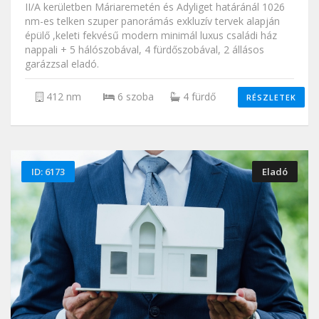
II/A kerületben Máriaremetén és Adyliget határánál 1026
nm-es telken szuper panorámás exkluzív tervek alapján
épülő ,keleti fekvésű modern minimál luxus családi ház
nappali + 5 hálószobával, 4 fürdőszobával, 2 állásos
garázzsal eladó.
412 nm
6 szoba
4 fürdő
RÉSZLETEK
ID: 6173
Eladó