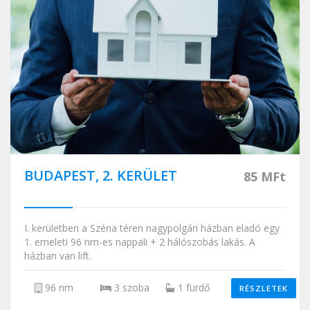
BUDAPEST, 2. KERÜLET
85 MFt
I. kerületben a Széna téren nagypolgári házban eladó egy
1. emeleti 96 nm-es nappali + 2 hálószobás lakás. A
házban van lift.
96 nm
3 szoba
1 fürdő
RÉSZLETEK