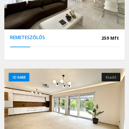
REMETESZŐLŐS
259 Mft
ID 6488
Kiadó