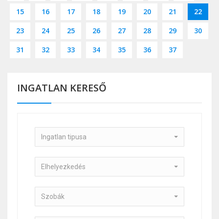
15
16
17
18
19
20
21
22
23
24
25
26
27
28
29
30
31
32
33
34
35
36
37
INGATLAN KERESŐ
Ingatlan tipusa
Elhelyezkedés
Szobák