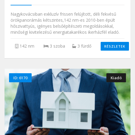
Nagykovácsiban exkluzív frissen felújított, déli fekvésű
örökpanorámás kétszintes,142 nm-es 2010-ben épült
hőszivattyús, igényes belsőépítészeti megoldásokkal,
minőségi kivitelezésű energiatakarékos ikerházfél eladó.
142 nm
3 szoba
3 fürdő
RÉSZLETEK
ID: 6170
Kiadó