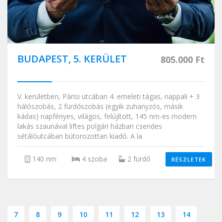
BUDAPEST, 5. KERÜLET
805.000 Ft
V. kerületben, Párisi utcában 4. emeleti tágas, nappali + 3
hálószobás, 2 fürdőszobás (egyik zuhanyzós, másik
kádas) napfényes, világos, felújított, 145 nm-es modern
lakás szaunával liftes polgári házban csendes
sétálóutcában bútorozottan kiadó. A la
140 nm
4 szoba
2 fürdő
RÉSZLETEK
7
8
9
10
11
12
13
14