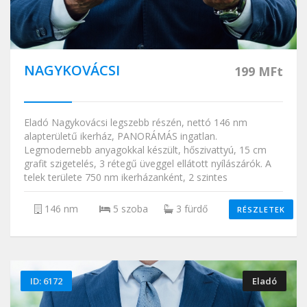
NAGYKOVÁCSI
199 MFt
Eladó Nagykovácsi legszebb részén, nettó 146 nm
alapterületű ikerház, PANORÁMÁS ingatlan.
Legmodernebb anyagokkal készült, hőszivattyú, 15 cm
grafit szigetelés, 3 rétegű üveggel ellátott nyílászárók. A
telek területe 750 nm ikerházanként, 2 szintes
146 nm
5 szoba
3 fürdő
RÉSZLETEK
ID: 6172
Eladó