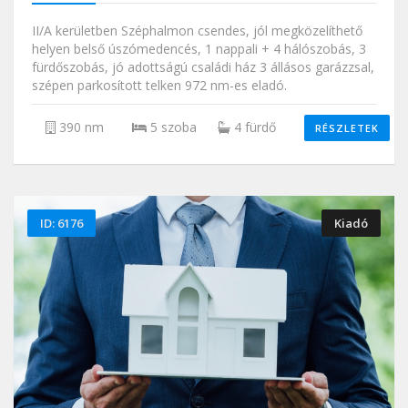
II/A kerületben Széphalmon csendes, jól megközelíthető
helyen belső úszómedencés, 1 nappali + 4 hálószobás, 3
fürdőszobás, jó adottságú családi ház 3 állásos garázzsal,
szépen parkosított telken 972 nm-es eladó.
390 nm
5 szoba
4 fürdő
RÉSZLETEK
ID: 6176
Kiadó