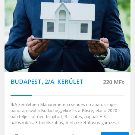
BUDAPEST, 2/A. KERÜLET
220 MFt
II/A kerületben Máriaremetén csendes utcában, szuper
panorámával a Budai hegyekre és a Pilisre, eladó 2020-
ban teljes körűen felújított, 3 szintes, nappali + 3
hálószobás, 3 fürdőszobás, ikerház kétállásos garázzsal.