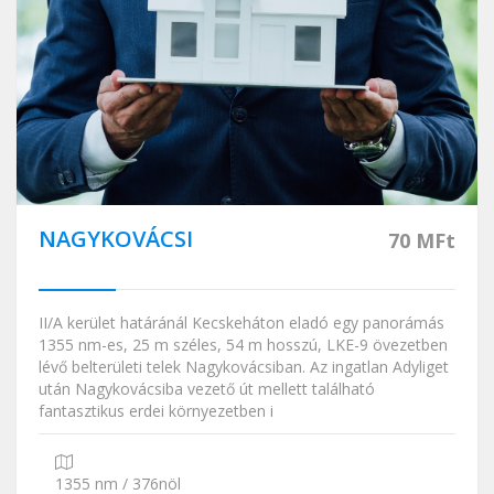
NAGYKOVÁCSI
70 MFt
II/A kerület határánál Kecskeháton eladó egy panorámás
1355 nm-es, 25 m széles, 54 m hosszú, LKE-9 övezetben
lévő belterületi telek Nagykovácsiban. Az ingatlan Adyliget
után Nagykovácsiba vezető út mellett található
fantasztikus erdei környezetben i
1355 nm / 376nöl