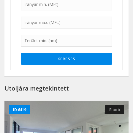
KERESÉS
Utoljára megtekintett
ID 6419
Eladó