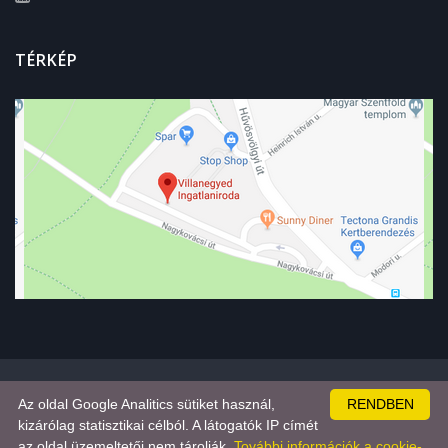
TÉRKÉP
Az oldal Google Analitics sütiket használ,
RENDBEN
© 1999-2018 Copyright
Villanegyed Ingatlan Kft.
- Minden jog
kizárólag statisztikai célból. A látogatók IP címét
fenntartva. |
Adatkezelési szabályzat
.
az oldal üzemeltetői nem tárolják.
További információk a cookie-