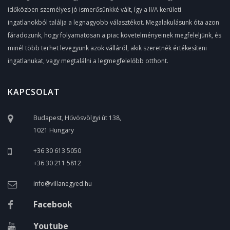
időközben személyes jó ismerősünkké vált, így a II/A kerületi
ingatlanokból találja a legnagyobb választékot. Megalakulásunk óta azon
fáradozunk, hogy folyamatosan a piac követelményeinek megfeleljünk, és
minél több terhet levegyünk azok válláról, akik szeretnék értékesíteni
ingatlanukat, vagy megtalálni a legmegfelelőbb otthont.
KAPCSOLAT
Budapest, Hűvösvölgyi út 138,
1021 Hungary
+36 30 613 5050
+36 30 211 5812
info@villanegyed.hu
Facebook
Youtube