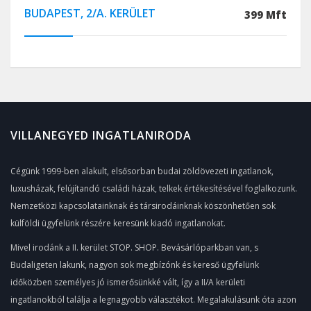
BUDAPEST, 2/A. KERÜLET
399 Mft
VILLANEGYED INGATLANIRODA
Cégünk 1999-ben alakult, elsősorban budai zöldövezeti ingatlanok,
luxusházak, felújítandó családi házak, telkek értékesítésével foglalkozunk.
Nemzetközi kapcsolatainknak és társirodáinknak köszönhetően sok
külföldi ügyfelünk részére keresünk kiadó ingatlanokat.
Mivel irodánk a II. kerület STOP. SHOP. Bevásárlóparkban van, s
Budaligeten lakunk, nagyon sok megbízónk és kereső ügyfelünk
időközben személyes jó ismerősünkké vált, így a II/A kerületi
ingatlanokból találja a legnagyobb választékot. Megalakulásunk óta azon