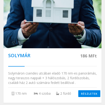
SOLYMÁR
186 MFt
Solymáron csendes utcában eladó 170 nm-es panorámás,
nagy teraszos nappali + 3 hálószobás, 2 fürdőszobás,
családi ház 2 autó számára fedett beállóval .
170 nm
4 szoba
2 fürdő
RÉSZLETEK