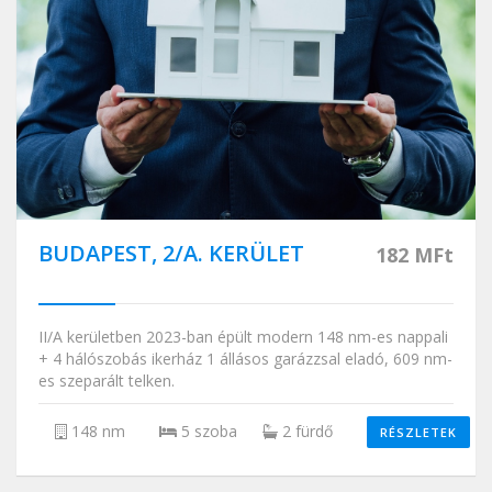
BUDAPEST, 2/A. KERÜLET
182 MFt
II/A kerületben 2023-ban épült modern 148 nm-es nappali
+ 4 hálószobás ikerház 1 állásos garázzsal eladó, 609 nm-
es szeparált telken.
148 nm
5 szoba
2 fürdő
RÉSZLETEK