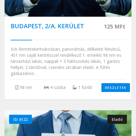
BUDAPEST, 2/A. KERÜLET
125 MFt
II/A Remetekertvárosban, panorámás, délkeleti fekvésű,
451 nm saját kertrésszel rendelkező 1. emeleti 98 nm-es
társasházi lakás, nappali + 3 hálószobás lakás, 1 garázs
hellyel, 2 tárolóval, csendes utcában eladó. A fűtés
gázkazános.
98 nm
4 szoba
1 fürdő
RÉSZLETEK
ID: 6122
Eladó