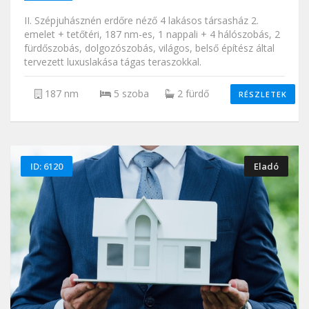
II. Szépjuhásznén erdőre néző 4 lakásos társasház 2.
emelet + tetőtéri, 187 nm-es, 1 nappali + 4 hálószobás, 2
fürdőszobás, dolgozószobás, világos, belső építész által
tervezett luxuslakása tágas teraszokkal.
187 nm
5 szoba
2 fürdő
RÉSZLETEK
ID: 6120
Eladó