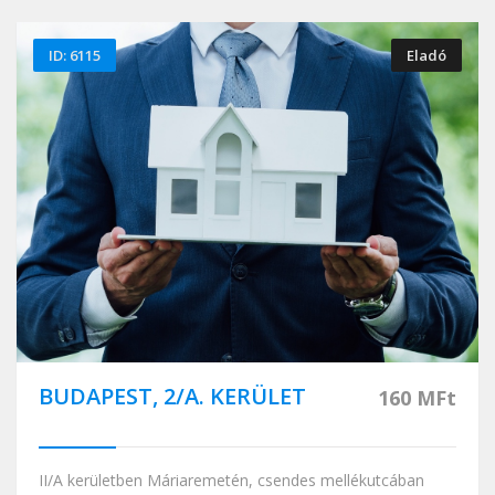
ID: 6115
Eladó
BUDAPEST, 2/A. KERÜLET
160 MFt
II/A kerületben Máriaremetén, csendes mellékutcában