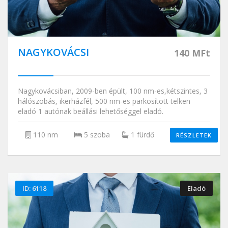
NAGYKOVÁCSI
140 MFt
Nagykovácsiban, 2009-ben épült, 100 nm-es,kétszintes, 3
hálószobás, ikerházfél, 500 nm-es parkosított telken
eladó 1 autónak beállási lehetőséggel eladó.
110 nm
5 szoba
1 fürdő
RÉSZLETEK
ID: 6118
Eladó