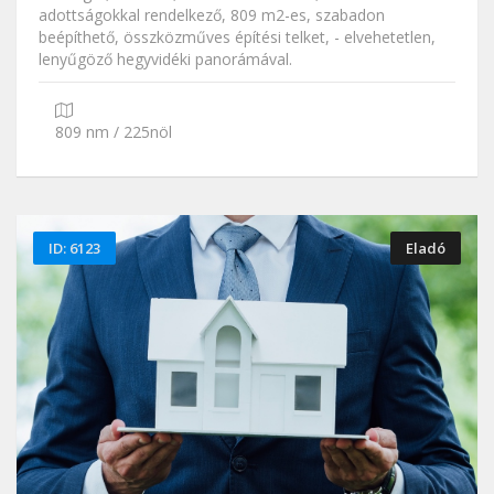
adottságokkal rendelkező, 809 m2-es, szabadon
beépíthető, összközműves építési telket, - elvehetetlen,
lenyűgöző hegyvidéki panorámával.
809 nm / 225nöl
ID: 6123
Eladó