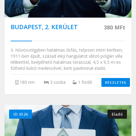
BUDAPEST, 2. KERÜLET
380 MFt
II. Hűvösvölgyben hatalmas ősfás, teljesen intim kertben,
1911-ben épült, század eleji hangulatot idéző polgári villa
télikerttel, beépíthető hatalmas terasszal, 4,5 x 9,5 m-es
fűthető külső medencével, kerti pavilonnal eladó.
180 nm
3 szoba
1 fürdő
RÉSZLETEK
ID: 6126
Eladó