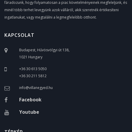
fáradozunk, hogy folyamatosan a piac követelményeinek megfeleljünk, és
minél több terhet levegyünk azok válláról, akik szeretnék értékesíteni
ingatlanukat, vagy megtalálni a legmegfelelőbb otthont.
KAPCSOLAT
Budapest, Hűvösvölgyi út 138,
1021 Hungary
+36 30 613 5050
+36 30 211 5812
info@villanegyed.hu
Facebook
Youtube
TÉRKÉP