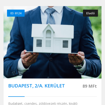
ID: 6124
Eladó
BUDAPEST, 2/A. KERÜLET
89 MFt
Budaliget, csendes, zöldövezeti részén, kiváló