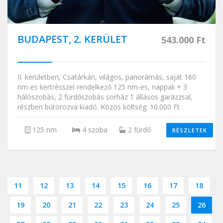
BUDAPEST, 2. KERÜLET
543.000 Ft
II. kerületben, Csatárkán, világos, panorámás, saját 160
nm-es kertrésszel rendelkező 125 nm-es, nappali + 3
hálószobás, 2 fürdőszobás sorház 1 állásos garázzsal,
részben bútorozva kiadó. Közös költség: 10.000 Ft
125 nm
4 szoba
2 fürdő
RÉSZLETEK
11
12
13
14
15
16
17
18
19
20
21
22
23
24
25
26