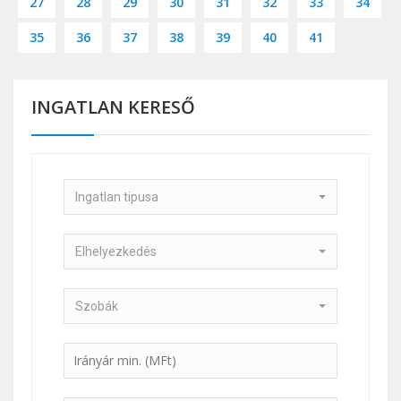
27
28
29
30
31
32
33
34
35
36
37
38
39
40
41
INGATLAN KERESŐ
Ingatlan tipusa
Elhelyezkedés
Szobák