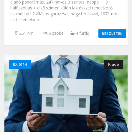
eladó panorámás, 247 nm-es,3 szintes, nappali + 3
hálószobás + első szinten külön lakrésszel rendelkező
családi ház 2 állásos garázzsal, nagy terasszal, 1071 nm-
es telken eladó.
251 nm
6 szoba
4 fürdő
RÉSZLETEK
ID: 6114
Kiadó