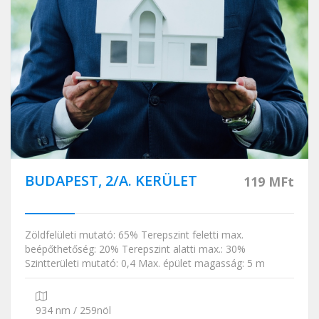
BUDAPEST, 2/A. KERÜLET
119 MFt
Zöldfelületi mutató: 65% Terepszint feletti max.
beépőthetőség: 20% Terepszint alatti max.: 30%
Szintterületi mutató: 0,4 Max. épület magasság: 5 m
934 nm / 259nöl