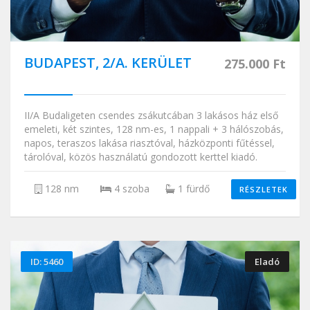
BUDAPEST, 2/A. KERÜLET
275.000 Ft
II/A Budaligeten csendes zsákutcában 3 lakásos ház első
emeleti, két szintes, 128 nm-es, 1 nappali + 3 hálószobás,
napos, teraszos lakása riasztóval, házközponti fűtéssel,
tárolóval, közös használatú gondozott kerttel kiadó.
128 nm
4 szoba
1 fürdő
RÉSZLETEK
ID: 5460
Eladó