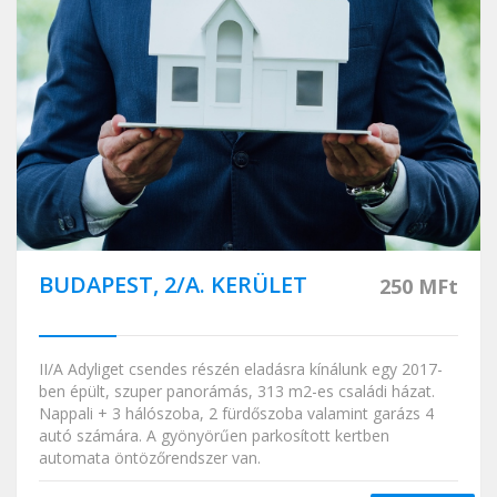
BUDAPEST, 2/A. KERÜLET
250 MFt
II/A Adyliget csendes részén eladásra kínálunk egy 2017-
ben épült, szuper panorámás, 313 m2-es családi házat.
Nappali + 3 hálószoba, 2 fürdőszoba valamint garázs 4
autó számára. A gyönyörűen parkosított kertben
automata öntözőrendszer van.