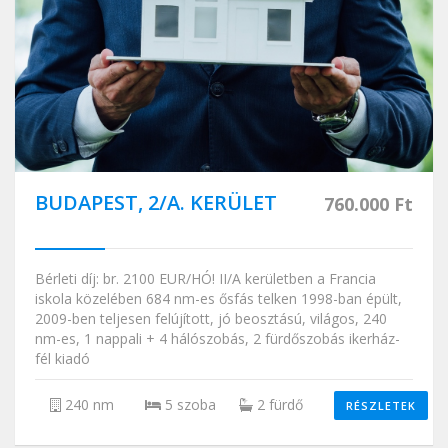
BUDAPEST, 2/A. KERÜLET
760.000 Ft
Bérleti díj: br. 2100 EUR/HÓ! II/A kerületben a Francia
iskola közelében 684 nm-es ősfás telken 1998-ban épült,
2009-ben teljesen felújított, jó beosztású, világos, 240
nm-es, 1 nappali + 4 hálószobás, 2 fürdőszobás ikerház-
fél kiadó
240 nm
5 szoba
2 fürdő
RÉSZLETEK