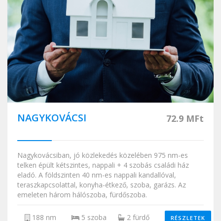
NAGYKOVÁCSI
72.9 MFt
Nagykovácsiban, jó közlekedés közelében 975 nm-es
telken épült kétszintes, nappali + 4 szobás családi ház
eladó. A földszinten 40 nm-es nappali kandallóval,
teraszkapcsolattal, konyha-étkező, szoba, garázs. Az
emeleten három hálószoba, fürdőszoba.
188 nm
5 szoba
2 fürdő
RÉSZLETEK