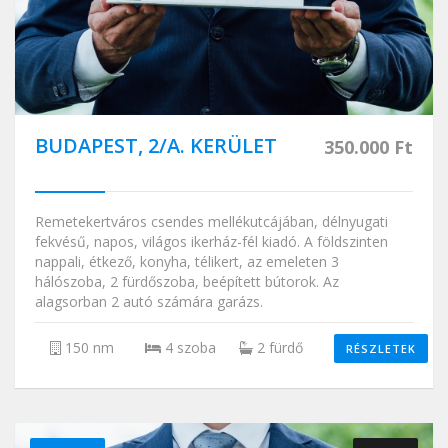
BUDAPEST, 2/A. KERÜLET
350.000 Ft
Remetekertváros csendes mellékutcájában, délnyugati
fekvésű, napos, világos ikerház-fél kiadó. A földszinten
nappali, étkező, konyha, télikert, az emeleten 3
hálószoba, 2 fürdőszoba, beépített bútorok. Az
alagsorban 2 autó számára garázs.
150 nm
4 szoba
2 fürdő
RÉSZLETEK