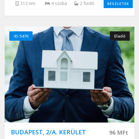
313 nm
4 szoba
2 fürdő
RÉSZLETEK
ID: 5470
Eladó
BUDAPEST, 2/A. KERÜLET
96 MFt