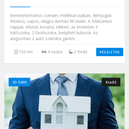
Remetekertváros csendes mellékutcájában, délnyugati
fekvésű, napos, világos ikerház-fél eladó. A földszinten
nappali, étkező, konyha, télikert, az emeleten 3
hálószoba, 2 fürdőszoba, beépített bútorok. Az
alagsorban 2 autó számára garázs.
150 nm
4 szoba
2 fürdő
RÉSZLETEK
ID: 5469
Kiadó