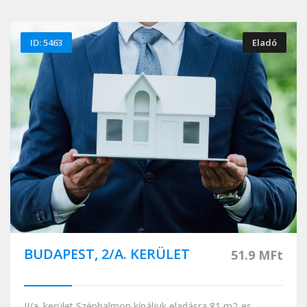
ID: 5463
Eladó
BUDAPEST, 2/A. KERÜLET
51.9 MFt
II/a. kerület Széphalmon kínáljuk eladásra 81 m2-es