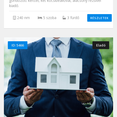
gondozott kerttel, két kocsibeállóval, alacsony rezsivel
kiadó.
240 nm
5 szoba
3 fürdő
RÉSZLETEK
ID: 5466
Eladó