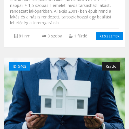
nappali + 1,5 szobás I. emeleti nívós társasházi lakást,
rendezett lakóparkban. A lakás 2001- ben épült mind a
lakás és a ház is rendezett, tartozik hozzá egy beállási
lehetőség a teremgarázsb
81 nm
3 szoba
1 fürdő
RÉSZLETEK
ID: 5462
Kiadó