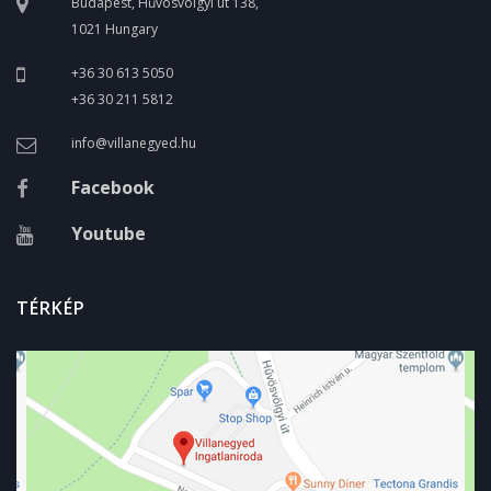
Budapest, Hűvösvölgyi út 138,
1021 Hungary
+36 30 613 5050
+36 30 211 5812
info@villanegyed.hu
Facebook
Youtube
TÉRKÉP