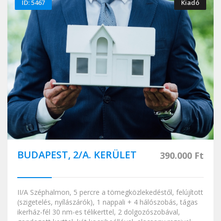
ID: 5467
Kiadó
BUDAPEST, 2/A. KERÜLET
390.000 Ft
II/A Széphalmon, 5 percre a tömegközlekedéstől, felújított
(szigetelés, nyílászárók), 1 nappali + 4 hálószobás, tágas
ikerház-fél 30 nm-es télikerttel, 2 dolgozószobával,