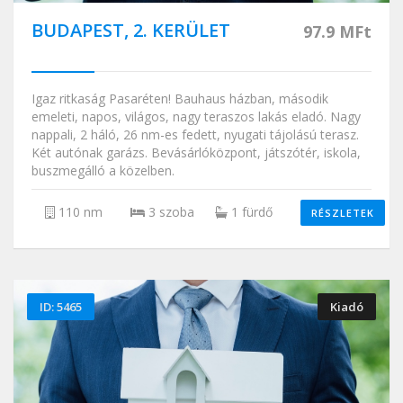
BUDAPEST, 2. KERÜLET
97.9 MFt
Igaz ritkaság Pasaréten! Bauhaus házban, második
emeleti, napos, világos, nagy teraszos lakás eladó. Nagy
nappali, 2 háló, 26 nm-es fedett, nyugati tájolású terasz.
Két autónak garázs. Bevásárlóközpont, játszótér, iskola,
buszmegálló a közelben.
110 nm
3 szoba
1 fürdő
RÉSZLETEK
ID: 5465
Kiadó