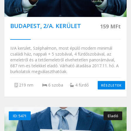
BUDAPEST, 2/A. KERÜLET
159 MFt
II/A kerület, Széphalmon, most épülő modern minimál
családi ház, nappali + 5 szobával, 4 fürdőszobával, az
emeletről és a tetőemeletről elvehetetlen panorámával,
687 nm-es telekkel eladó. Várható átadása 2017.11. hó. A
burkolatok megválaszthatóak.
219 nm
6 szoba
4 fürdő
RÉSZLETEK
ID: 5471
Eladó