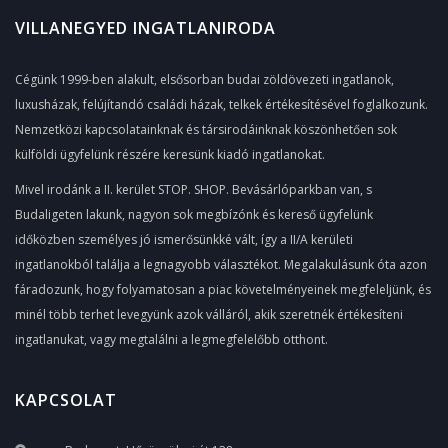
VILLANEGYED INGATLANIRODA
Cégünk 1999-ben alakult, elsősorban budai zöldövezeti ingatlanok,
luxusházak, felújítandó családi házak, telkek értékesítésével foglalkozunk.
Nemzetközi kapcsolatainknak és társirodáinknak köszönhetően sok
külföldi ügyfelünk részére keresünk kiadó ingatlanokat.
Mivel irodánk a II. kerület STOP. SHOP. Bevásárlóparkban van, s
Budaligeten lakunk, nagyon sok megbízónk és kereső ügyfelünk
időközben személyes jó ismerősünkké vált, így a II/A kerületi
ingatlanokból találja a legnagyobb választékot. Megalakulásunk óta azon
fáradozunk, hogy folyamatosan a piac követelményeinek megfeleljünk, és
minél több terhet levegyünk azok válláról, akik szeretnék értékesíteni
ingatlanukat, vagy megtalálni a legmegfelelőbb otthont.
KAPCSOLAT