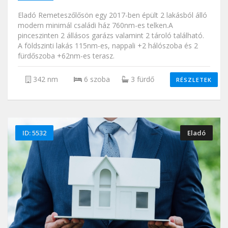
Eladó Remeteszőlősön egy 2017-ben épült 2 lakásból álló
modern minimál családi ház 760nm-es telken.A
pinceszinten 2 állásos garázs valamint 2 tároló található.
A földszinti lakás 115nm-es, nappali +2 hálószoba és 2
fürdőszoba +62nm-es terasz.
342 nm
6 szoba
3 fürdő
RÉSZLETEK
ID: 5532
Eladó