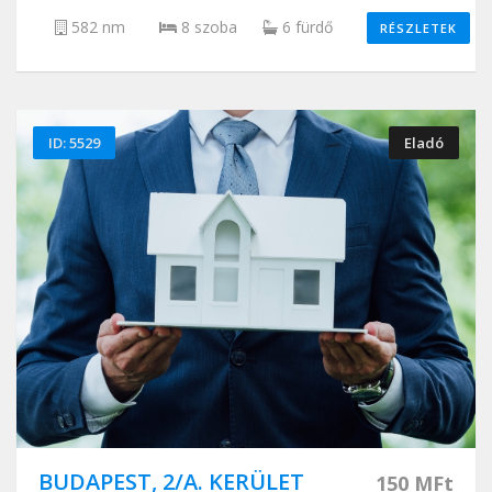
582 nm
8 szoba
6 fürdő
RÉSZLETEK
ID: 5529
Eladó
BUDAPEST, 2/A. KERÜLET
150 MFt