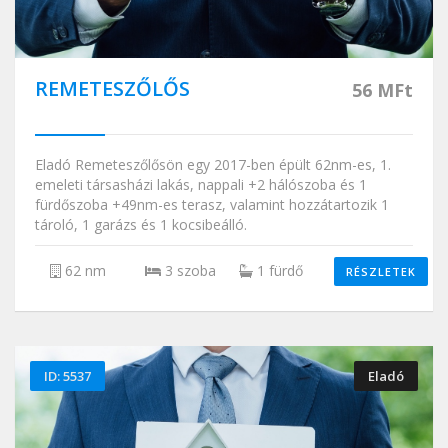
REMETESZŐLŐS
56 MFt
Eladó Remeteszőlősön egy 2017-ben épült 62nm-es, 1.
emeleti társasházi lakás, nappali +2 hálószoba és 1
fürdőszoba +49nm-es terasz, valamint hozzátartozik 1
tároló, 1 garázs és 1 kocsibeálló.
62 nm
3 szoba
1 fürdő
RÉSZLETEK
ID: 5537
Eladó