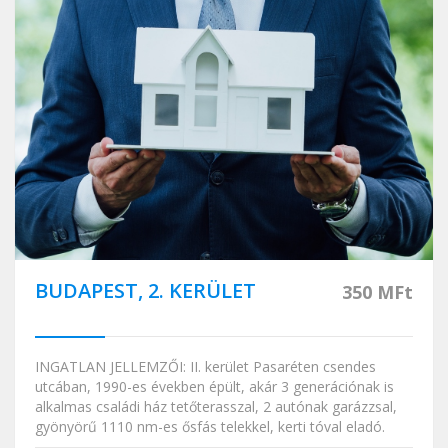
BUDAPEST, 2. KERÜLET
350 MFt
INGATLAN JELLEMZŐI: II. kerület Pasaréten csendes
utcában, 1990-es években épült, akár 3 generációnak is
alkalmas családi ház tetőterasszal, 2 autónak garázzsal,
gyönyörű 1110 nm-es ősfás telekkel, kerti tóval eladó.