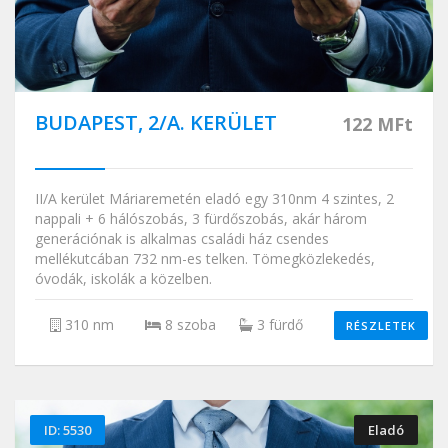
BUDAPEST, 2/A. KERÜLET
122 MFt
II/A kerület Máriaremetén eladó egy 310nm 4 szintes, 2
nappali + 6 hálószobás, 3 fürdőszobás, akár három
generációnak is alkalmas családi ház csendes
mellékutcában 732 nm-es telken. Tömegközlekedés,
óvodák, iskolák a közelben.
310 nm
8 szoba
3 fürdő
RÉSZLETEK
ID: 5530
Eladó