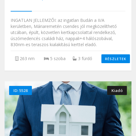
INGATLAN JELLEMZŐI: az ingatlan Budán a II/A
kerületben, Máriaremetén csendes jól megközelíthető
utcában, épült, közvetlen kertkapcsolattal rendelkező,
úszómedencés családi ház, nappali+4 hálószobával,
830nm-es teraszos kialakítású kerttel eladó.
263 nm
5 szoba
3 fürdő
RÉSZLETEK
ID: 5528
Kiadó