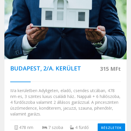
BUDAPEST, 2/A. KERÜLET
315 MFt
II/a kerületben Adyligeten, eladó, csendes utcában, 478
nm-es, 3 szintes luxus családi ház.. Nappali + 6 hálószoba,
4 fürdőszoba valamint 2 állásos garázzsal. A pinceszinten
úszómedence, konditerem, jacuzzi, szauna, pihenőtér,
valamint garázs.
478 nm
7 szoba
4 fürdő
RÉSZLETEK