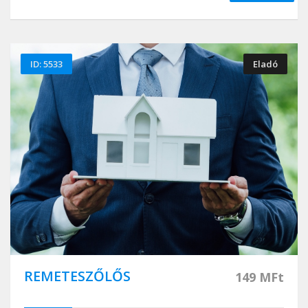
ID: 5533
Eladó
REMETESZŐLŐS
149 MFt