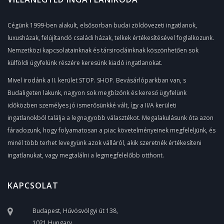
Cégünk 1999-ben alakult, elsősorban budai zöldövezeti ingatlanok,
luxusházak, felújítandó családi házak, telkek értékesítésével foglalkozunk.
Nemzetközi kapcsolatainknak és társirodáinknak köszönhetően sok
külföldi ügyfelünk részére keresünk kiadó ingatlanokat.
Mivel irodánk a II. kerület STOP. SHOP. Bevásárlóparkban van, s
Budaligeten lakunk, nagyon sok megbízónk és kereső ügyfelünk
időközben személyes jó ismerősünkké vált, így a II/A kerületi
ingatlanokból találja a legnagyobb választékot. Megalakulásunk óta azon
fáradozunk, hogy folyamatosan a piac követelményeinek megfeleljünk, és
minél több terhet levegyünk azok válláról, akik szeretnék értékesíteni
ingatlanukat, vagy megtalálni a legmegfelelőbb otthont.
KAPCSOLAT
Budapest, Hűvösvölgyi út 138,
1021 Hungary