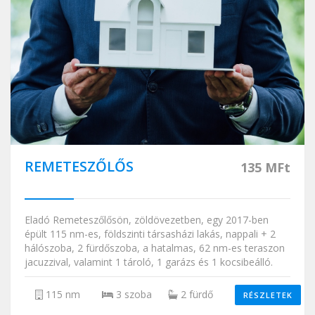
REMETESZŐLŐS
135 MFt
Eladó Remeteszőlősön, zöldövezetben, egy 2017-ben
épült 115 nm-es, földszinti társasházi lakás, nappali + 2
hálószoba, 2 fürdőszoba, a hatalmas, 62 nm-es teraszon
jacuzzival, valamint 1 tároló, 1 garázs és 1 kocsibeálló.
115 nm
3 szoba
2 fürdő
RÉSZLETEK