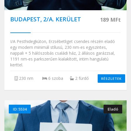
BUDAPEST, 2/A. KERÜLET
189 MFt
I/A Pesthidegkúton, Erzsébetliget csendes részén eladó
egy modern minimál stílusú, 230 nm-es egyszintes,
nappali + 5 hálószobás családi ház, 2 állásos garázzsal,
1191 nm-es parkszerűen kialakított, intim hangulatú
kerttel.
230 nm
6 szoba
2 fürdő
RÉSZLETEK
ID: 5534
Eladó