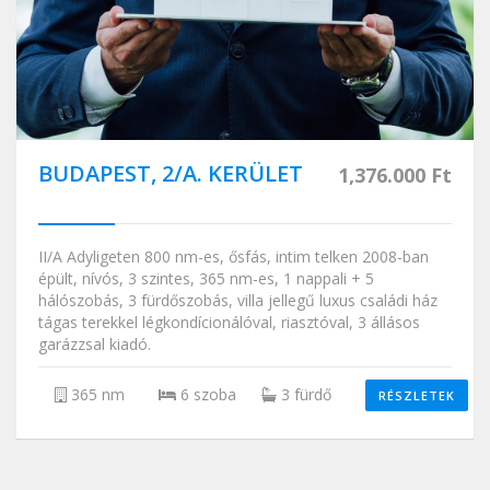
BUDAPEST, 2/A. KERÜLET
1,376.000 Ft
II/A Adyligeten 800 nm-es, ősfás, intim telken 2008-ban
épült, nívós, 3 szintes, 365 nm-es, 1 nappali + 5
hálószobás, 3 fürdőszobás, villa jellegű luxus családi ház
tágas terekkel légkondícionálóval, riasztóval, 3 állásos
garázzsal kiadó.
365 nm
6 szoba
3 fürdő
RÉSZLETEK