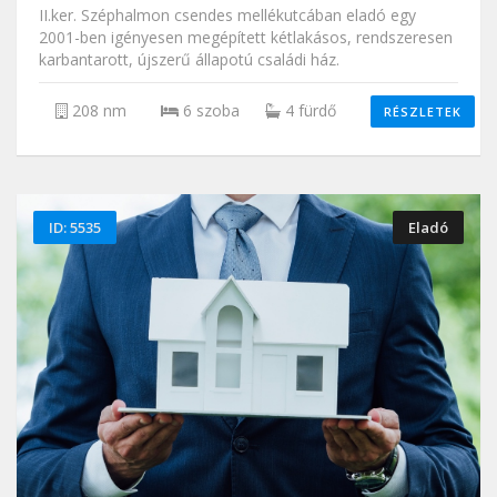
II.ker. Széphalmon csendes mellékutcában eladó egy
2001-ben igényesen megépített kétlakásos, rendszeresen
karbantarott, újszerű állapotú családi ház.
208 nm
6 szoba
4 fürdő
RÉSZLETEK
ID: 5535
Eladó