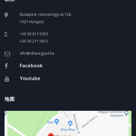
Budapest, Hűvösvölgyi út 138,
1021 Hungary
+36 30 613 5050
+36 30 211 5812
info@villanegyed.hu
Facebook
Youtube
地图