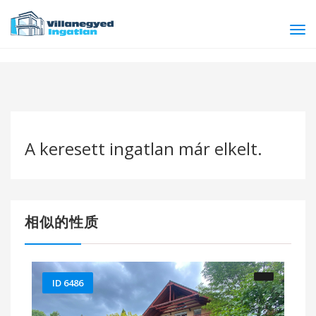
Tog
navi
A keresett ingatlan már elkelt.
相似的性质
ID 6486