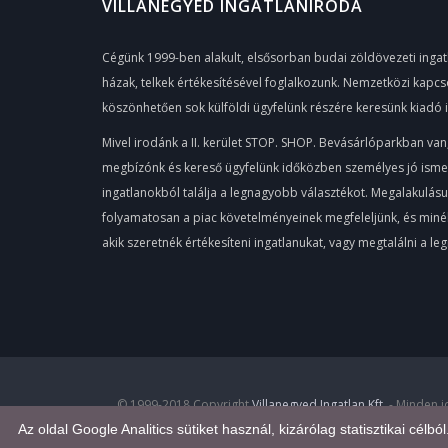
VILLANEGYED INGATLANIRODA
Cégünk 1999-ben alakult, elsősorban budai zöldövezeti ingatl
házak, telkek értékesítésével foglalkozunk. Nemzetközi kapcs
köszönhetően sok külföldi ügyfelünk részére keresünk kiadó 
Mivel irodánk a II. kerület STOP. SHOP. Bevásárlóparkban van
megbízónk és kereső ügyfelünk időközben személyes jó ismerős
ingatlanokból találja a legnagyobb választékot. Megalakulás
folyamatosan a piac követelményeinek megfeleljünk, és minél 
akik szeretnék értékesíteni ingatlanukat, vagy megtalálni a l
© 1999-2018 Copyright
Villanegyed Ingatlan Kft.
- Minden 
Az oldal Google Analitics sütiket használ, kizárólag statisztikai célbó