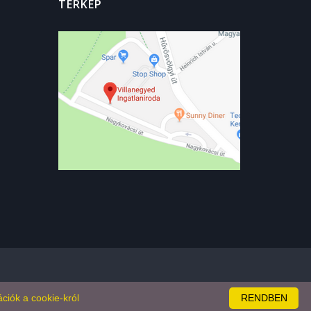
TÉRKÉP
ciók a cookie-król
RENDBEN