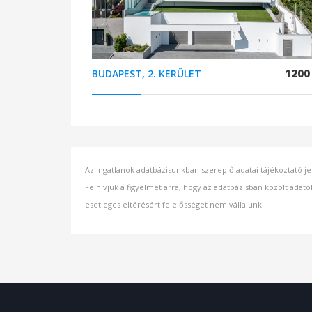
1200
BUDAPEST, 2. KERÜLET
Az ingatlanok adatbázisunkban szereplő adatai tájékoztató je
Felhívjuk a figyelmet arra, hogy az adatbázisban közölt adato
esetleges eltérésért felelősséget nem vállalunk.