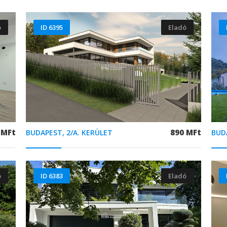
ó
ID 6395
Eladó
 MFt
890 MFt
BUDAPEST, 2/A. KERÜLET
BUD
ó
ID 6383
Eladó