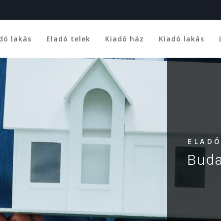
dó lakás
Eladó telek
Kiadó ház
Kiadó lakás
ELADÓ
Buda