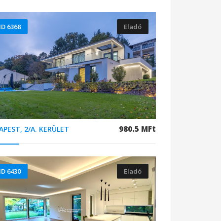
ID 6368
Eladó
980.5 MFt
APEST, 2/A. KERÜLET
ID 6430
Eladó