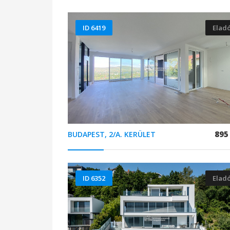
ID 6419
Elad
895
BUDAPEST, 2/A. KERÜLET
ID 6352
Elad