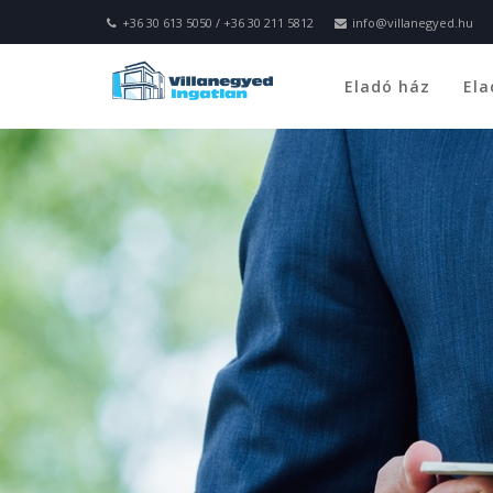
+36 30 613 5050 / +36 30 211 5812
info@villanegyed.hu
Eladó ház
Ela