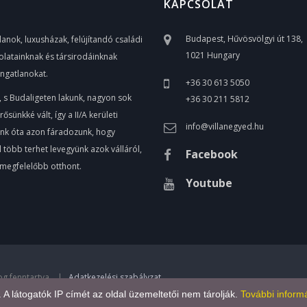
KAPCSOLAT
Budapest, Hűvösvölgyi út 138,
anok, luxusházak, felújítandó családi
1021 Hungary
olatainknak és társirodáinknak
ingatlanokat.
+36 30 613 5050
, s Budaligeten lakunk, nagyon sok
+36 30 211 5812
ünkké vált, így a II/A kerületi
info@villanegyed.hu
unk óta azon fáradozunk, hogy
több terhet levegyünk azok válláról,
Facebook
egmegfelelőbb otthont.
Youtube
jog fenntartva. |
Adatkezelési szabályzat
.
l. A látogatók IP címét az oldal üzemeltetői nem tárolják.
További informá