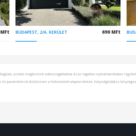
 MFt
690 MFt
BUDAPEST, 2/A. KERÜLET
BUD
llegűek, azokat megbízóink adatszolgáltatása és az ingatlan-nyilvántartásban rögzít
k és paraméterek (különösen a feltüntetett alapterületek, helyiséglisták) a ténylege