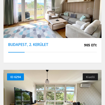
BUDAPEST, 2. KERÜLET
905 Eft
ID 6294
Kiadó