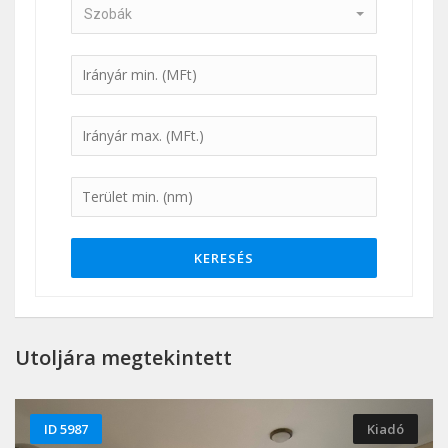
Szobák
KERESÉS
Utoljára megtekintett
ID 5987
Kiadó