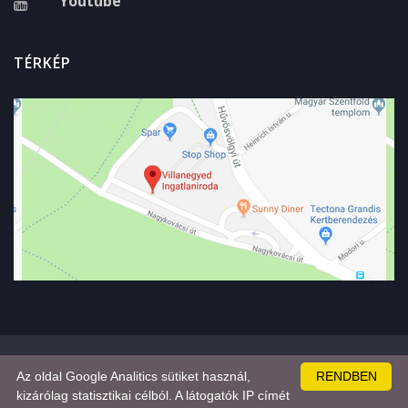
Youtube
TÉRKÉP
Az oldal Google Analitics sütiket használ,
RENDBEN
© 1999-2018 Copyright
Villanegyed Ingatlan Kft.
- Minden jog
kizárólag statisztikai célból. A látogatók IP címét