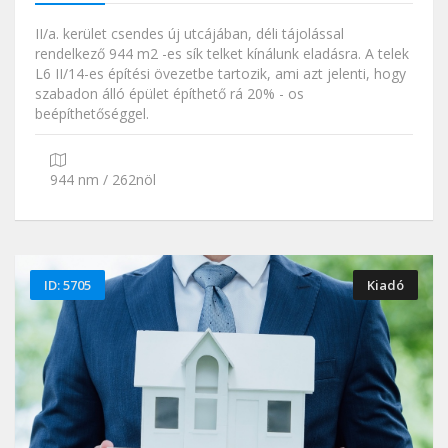
II/a. kerület csendes új utcájában, déli tájolással
rendelkező 944 m2 -es sík telket kínálunk eladásra. A telek
L6 II/14-es építési övezetbe tartozik, ami azt jelenti, hogy
szabadon álló épület építhető rá 20% - os
beépíthetőséggel.
944 nm / 262nöl
ID: 5705
Kiadó