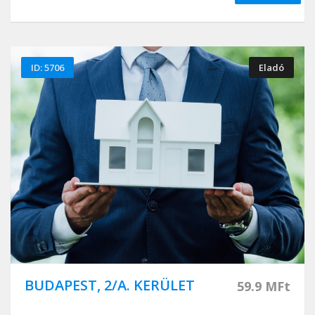
ID: 5706
Eladó
BUDAPEST, 2/A. KERÜLET
59.9 MFt