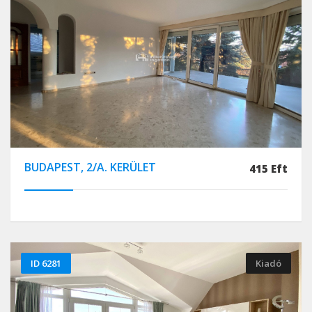
BUDAPEST, 2/A. KERÜLET
415 Eft
ID 6281
Kiadó