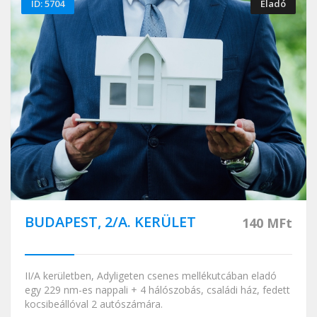
ID: 5704
Eladó
BUDAPEST, 2/A. KERÜLET
140 MFt
II/A kerületben, Adyligeten csenes mellékutcában eladó
egy 229 nm-es nappali + 4 hálószobás, családi ház, fedett
kocsibeállóval 2 autószámára.