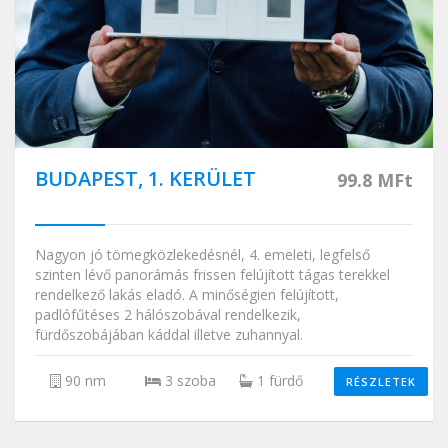
BUDAPEST, 1. KERÜLET
99.8 MFt
Nagyon jó tömegközlekedésnél, 4. emeleti, legfelső
szinten lévő panorámás frissen felújított tágas terekkel
rendelkező lakás eladó. A minőségien felújított,
padlófűtéses 2 hálószobával rendelkezik,
fürdőszobájában káddal illetve zuhannyal.
90 nm
3 szoba
1 fürdő
RÉSZLETEK