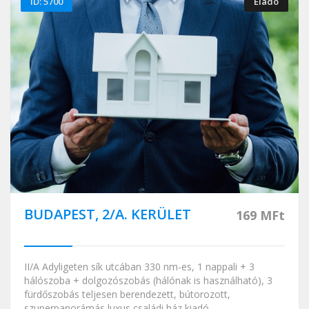
ID: 5700
Eladó
BUDAPEST, 2/A. KERÜLET
169 MFt
II/A Adyligeten sík utcában 330 nm-es, 1 nappali + 3
hálószoba + dolgozószobás (hálónak is használható), 3
fürdőszobás teljesen berendezett, bútorozott,
szuperpanorámás luxus családi ház kiadó.