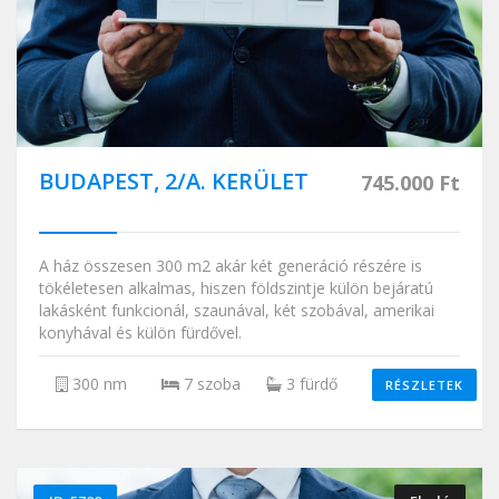
BUDAPEST, 2/A. KERÜLET
745.000 Ft
A ház összesen 300 m2 akár két generáció részére is
tökéletesen alkalmas, hiszen földszintje külön bejáratú
lakásként funkcionál, szaunával, két szobával, amerikai
konyhával és külön fürdővel.
300 nm
7 szoba
3 fürdő
RÉSZLETEK