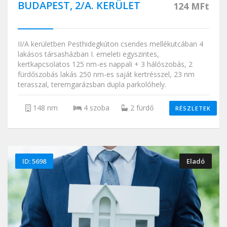
BUDAPEST, 2/A. KERÜLET
124 MFt
II/A kerületben Pesthidegkúton csendes mellékutcában 4
lakásos társasházban I. emeleti egyszintes,
kertkapcsolatos 125 nm-es nappali + 3 hálószobás, 2
fürdőszobás lakás 250 nm-es saját kertrésszel, 23 nm
terasszal, teremgarázsban dupla parkolóhely.
148 nm
4 szoba
2 fürdő
RÉSZLETEK
ID: 5698
Eladó