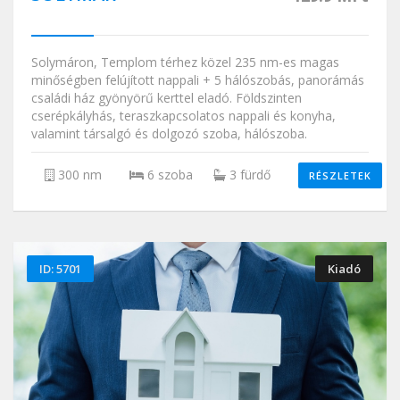
Solymáron, Templom térhez közel 235 nm-es magas
minőségben felújított nappali + 5 hálószobás, panorámás
családi ház gyönyörű kerttel eladó. Földszinten
cserépkályhás, teraszkapcsolatos nappali és konyha,
valamint társalgó és dolgozó szoba, hálószoba.
300 nm
6 szoba
3 fürdő
RÉSZLETEK
ID: 5701
Kiadó