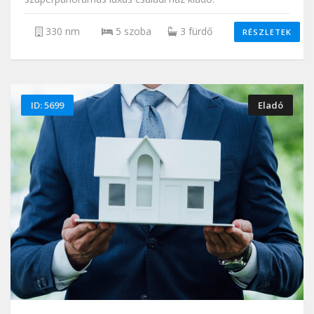
330 nm
5 szoba
3 fürdő
RÉSZLETEK
ID: 5699
Eladó