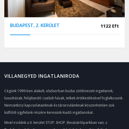
BUDAPEST, 2. KERÜLET
1122 Eft
VILLANEGYED INGATLANIRODA
Cégünk 1999-ben alakult, elsősorban budai zöldövezeti ingatlanok,
luxusházak, felújítandó családi házak, telkek értékesítésével foglalkozunk.
Nemzetközi kapcsolatainknak és társirodáinknak köszönhetően sok
külföldi ügyfelünk részére keresünk kiadó ingatlanokat.
Mivel irodánk a II. kerület STOP. SHOP. Bevásárlóparkban van, s