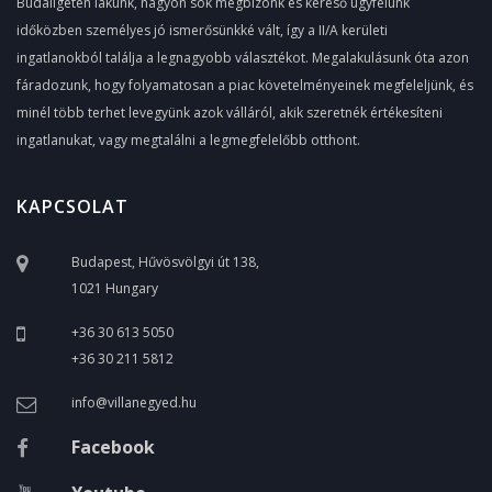
Budaligeten lakunk, nagyon sok megbízónk és kereső ügyfelünk
időközben személyes jó ismerősünkké vált, így a II/A kerületi
ingatlanokból találja a legnagyobb választékot. Megalakulásunk óta azon
fáradozunk, hogy folyamatosan a piac követelményeinek megfeleljünk, és
minél több terhet levegyünk azok válláról, akik szeretnék értékesíteni
ingatlanukat, vagy megtalálni a legmegfelelőbb otthont.
KAPCSOLAT
Budapest, Hűvösvölgyi út 138,
1021 Hungary
+36 30 613 5050
+36 30 211 5812
info@villanegyed.hu
Facebook