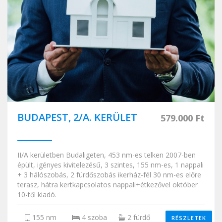
BUDAPEST, 2/A. KERÜLET
579.000 Ft
II/A kerületben Budaligeten, 453 nm-es telken 2007-ben
épült, igényes kivitelezésű, 3 szintes, 155 nm-es, 1 nappali
+ 3 hálószobás, 2 fürdőszobás ikerház-fél 30 nm-es előre
terasz, hátra kertkapcsolatos nappali+étkezővel október
10-től kiadó.
155 nm
4 szoba
2 fürdő
RÉSZLETEK