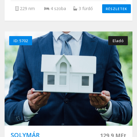
229 nm
4 szoba
3 fürdő
RÉSZLETEK
ID: 5702
Eladó
SOLYMÁR
129.9 MFt