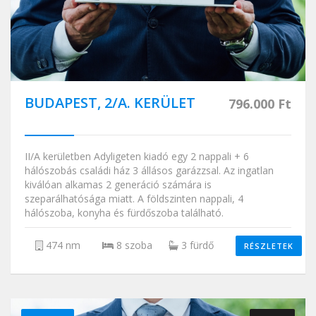
BUDAPEST, 2/A. KERÜLET
796.000 Ft
II/A kerületben Adyligeten kiadó egy 2 nappali + 6
hálószobás családi ház 3 állásos garázzsal. Az ingatlan
kiválóan alkamas 2 generáció számára is
szeparálhatósága miatt. A földszinten nappali, 4
hálószoba, konyha és fürdőszoba található.
474 nm
8 szoba
3 fürdő
RÉSZLETEK