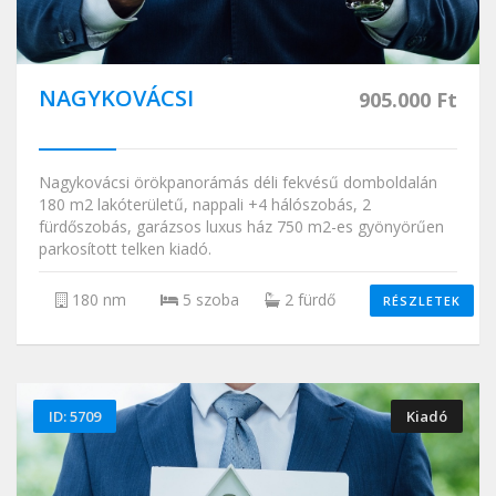
NAGYKOVÁCSI
905.000 Ft
Nagykovácsi örökpanorámás déli fekvésű domboldalán
180 m2 lakóterületű, nappali +4 hálószobás, 2
fürdőszobás, garázsos luxus ház 750 m2-es gyönyörűen
parkosított telken kiadó.
180 nm
5 szoba
2 fürdő
RÉSZLETEK
ID: 5709
Kiadó