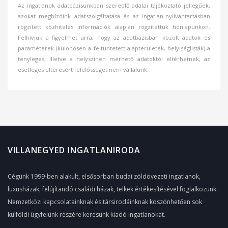
Az ingatlanok adatbázisunkban szereplő adatai tájékoztató jellegűek,
azokat megbízóink adatszolgáltatása és az ingatlan-nyilvántartásban
rögzített közhiteles információk alapján rögzítettük honlapunkon.
Felhívjuk a figyelmet arra, hogy az adatbázisban közölt adatok és
paraméterek (különösen a feltüntetett alapterületek, helyiséglisták) a
tényleges, illetve a helyszínen mérhető adatoktól eltérhetnek, az
esetleges eltérésért felelősséget nem vállalunk.
VILLANEGYED INGATLANIRODA
Cégünk 1999-ben alakult, elsősorban budai zöldövezeti ingatlanok,
luxusházak, felújítandó családi házak, telkek értékesítésével foglalkozunk.
Nemzetközi kapcsolatainknak és társirodáinknak köszönhetően sok
külföldi ügyfelünk részére keresünk kiadó ingatlanokat.