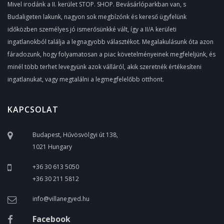
Mivel irodánk a II. kerület STOP. SHOP. Bevásárlóparkban van, s
Budaligeten lakunk, nagyon sok megbízónk és kereső ügyfelünk
időközben személyes jó ismerősünkké vált, így a II/A kerületi
ingatlanokból találja a legnagyobb választékot. Megalakulásunk óta azon
fáradozunk, hogy folyamatosan a piac követelményeinek megfeleljünk, és
minél több terhet levegyünk azok válláról, akik szeretnék értékesíteni
ingatlanukat, vagy megtalálni a legmegfelelőbb otthont.
KAPCSOLAT
Budapest, Hűvösvölgyi út 138,
1021 Hungary
+36 30 613 5050
+36 30 211 5812
info@villanegyed.hu
Facebook