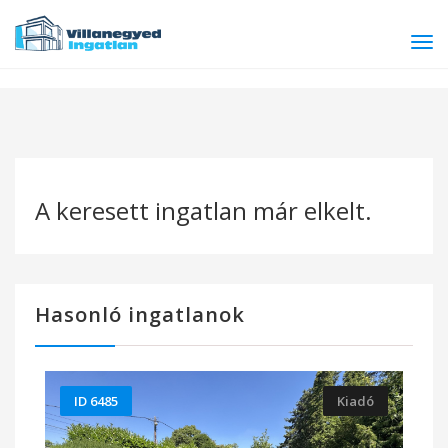
Tog
navi
A keresett ingatlan már elkelt.
Hasonló ingatlanok
ID 6485
Kiadó