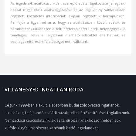
Az ingatlanok adatbázisunkban szereplő adatai tájékoztató jellegűek,
azokat megbízóink adatszolgáltatása és az ingatlan-nyilvántartásban
rögzített közhiteles információk alapján rögzítettük honlapunkon.
Felhívjuk a figyelmet arra, hogy az adatbázisban közölt adatok és
paraméterek (különösen a feltüntetett alapterületek, helyiséglisták) a
tényleges, illetve a helyszínen mérhető adatoktól eltérhetnek, az
esetleges eltérésért felelősséget nem vállalunk.
VILLANEGYED INGATLANIRODA
Cégünk 1999-ben alakult, elsősorban budai zöldövezeti ingatlanok,
luxusházak, felújítandó családi házak, telkek értékesítésével foglalkozunk.
Nemzetközi kapcsolatainknak és társirodáinknak köszönhetően sok
külföldi ügyfelünk részére keresünk kiadó ingatlanokat.