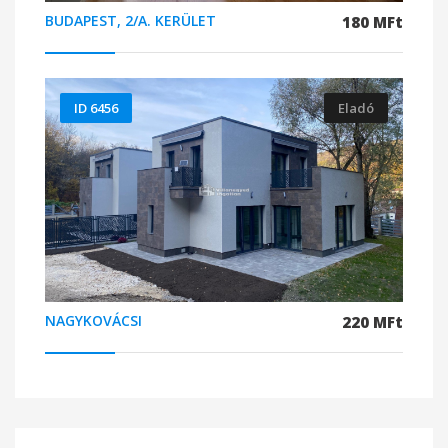
BUDAPEST, 2/A. KERÜLET
180 MFt
ID 6456
Eladó
NAGYKOVÁCSI
220 MFt