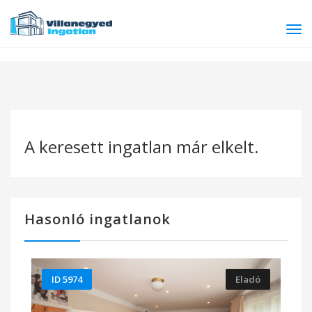
Tog
navi
A keresett ingatlan már elkelt.
Hasonló ingatlanok
ID 5974
Eladó