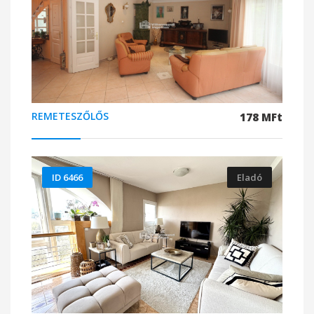
REMETESZŐLŐS
178 MFt
ID 6466
Eladó