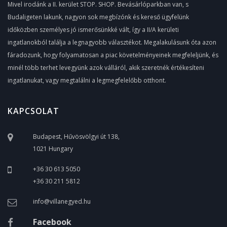
Mivel irodánk a II. kerület STOP. SHOP. Bevásárlóparkban van, s
Budaligeten lakunk, nagyon sok megbízónk és kereső ügyfelünk
időközben személyes jó ismerősünkké vált, így a II/A kerületi
ingatlanokból találja a legnagyobb választékot. Megalakulásunk óta azon
fáradozunk, hogy folyamatosan a piac követelményeinek megfeleljünk, és
minél több terhet levegyünk azok válláról, akik szeretnék értékesíteni
ingatlanukat, vagy megtalálni a legmegfelelőbb otthont.
KAPCSOLAT
Budapest, Hűvösvölgyi út 138,
1021 Hungary
+36 30 613 5050
+36 30 211 5812
info@villanegyed.hu
Facebook