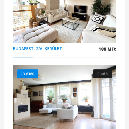
BUDAPEST, 2/A. KERÜLET
188 MFt
ID 6360
Eladó