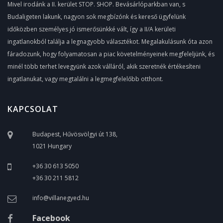
Mivel irodánk a II. kerület STOP. SHOP. Bevásárlóparkban van, s
Budaligeten lakunk, nagyon sok megbízónk és kereső ügyfelünk
időközben személyes jó ismerősünkké vált, így a II/A kerületi
ingatlanokból találja a legnagyobb választékot. Megalakulásunk óta azon
fáradozunk, hogy folyamatosan a piac követelményeinek megfeleljünk, és
minél több terhet levegyünk azok válláról, akik szeretnék értékesíteni
ingatlanukat, vagy megtalálni a legmegfelelőbb otthont.
KAPCSOLAT
Budapest, Hűvösvölgyi út 138,
1021 Hungary
+36 30 613 5050
+36 30 211 5812
info@villanegyed.hu
Facebook