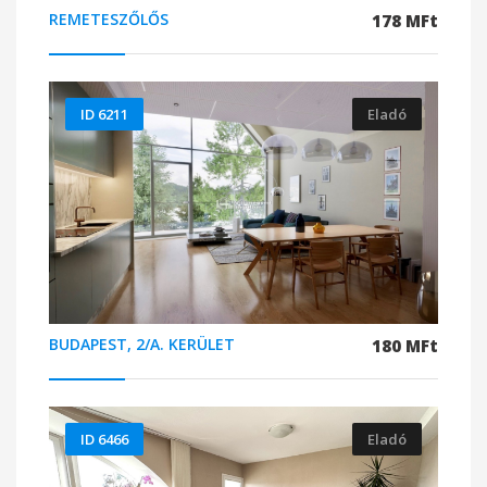
REMETESZŐLŐS
178 MFt
ID 6211
Eladó
BUDAPEST, 2/A. KERÜLET
180 MFt
ID 6466
Eladó