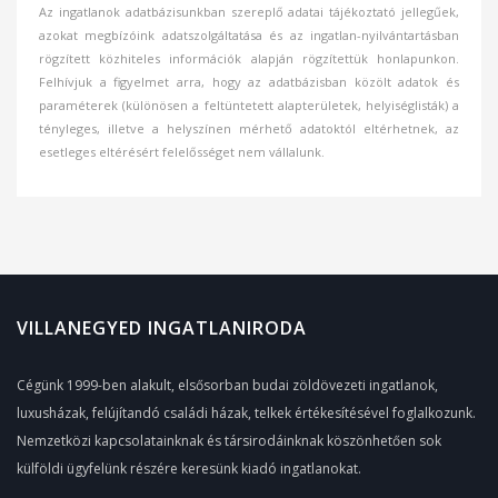
Az ingatlanok adatbázisunkban szereplő adatai tájékoztató jellegűek,
azokat megbízóink adatszolgáltatása és az ingatlan-nyilvántartásban
rögzített közhiteles információk alapján rögzítettük honlapunkon.
Felhívjuk a figyelmet arra, hogy az adatbázisban közölt adatok és
paraméterek (különösen a feltüntetett alapterületek, helyiséglisták) a
tényleges, illetve a helyszínen mérhető adatoktól eltérhetnek, az
esetleges eltérésért felelősséget nem vállalunk.
VILLANEGYED INGATLANIRODA
Cégünk 1999-ben alakult, elsősorban budai zöldövezeti ingatlanok,
luxusházak, felújítandó családi házak, telkek értékesítésével foglalkozunk.
Nemzetközi kapcsolatainknak és társirodáinknak köszönhetően sok
külföldi ügyfelünk részére keresünk kiadó ingatlanokat.