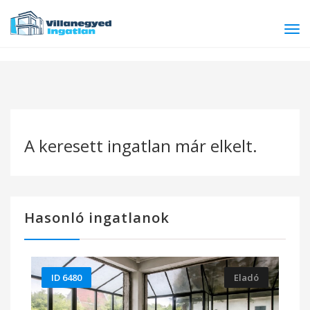
Tog
navi
A keresett ingatlan már elkelt.
Hasonló ingatlanok
ID 6480
Eladó