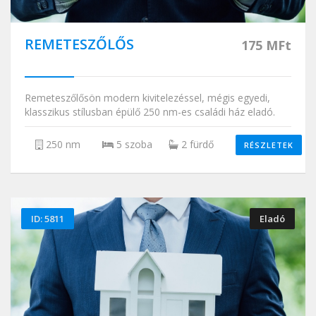
REMETESZŐLŐS
175 MFt
Remeteszőlősön modern kivitelezéssel, mégis egyedi,
klasszikus stílusban épülő 250 nm-es családi ház eladó.
250 nm
5 szoba
2 fürdő
RÉSZLETEK
ID: 5811
Eladó