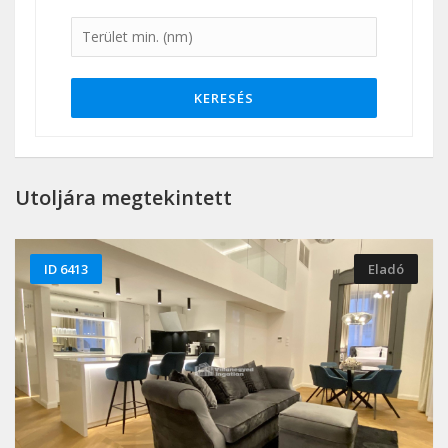
KERESÉS
Utoljára megtekintett
ID 6413
Eladó