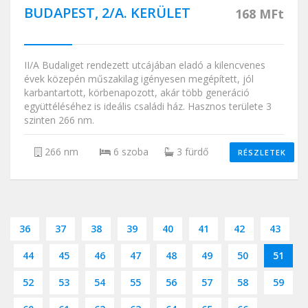
BUDAPEST, 2/A. KERÜLET
168 MFt
II/A Budaliget rendezett utcájában eladó a kilencvenes
évek közepén műszakilag igényesen megépített, jól
karbantartott, körbenapozott, akár több generáció
együttéléséhez is ideális családi ház. Hasznos területe 3
szinten 266 nm.
266 nm
6 szoba
3 fürdő
RÉSZLETEK
36
37
38
39
40
41
42
43
44
45
46
47
48
49
50
51
52
53
54
55
56
57
58
59