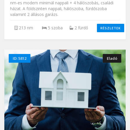
nm-es modern minimál nappali + 4 hálószobás, családi
házat. A földszinten nappali, hálószoba, fürdőszoba
valamint 2 állásos garázs.
213 nm
5 szoba
2 fürdő
RÉSZLETEK
ID: 5812
Eladó