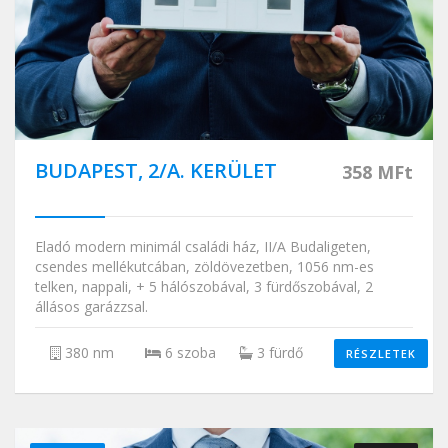
BUDAPEST, 2/A. KERÜLET
358 MFt
Eladó modern minimál családi ház, II/A Budaligeten,
csendes mellékutcában, zöldövezetben, 1056 nm-es
telken, nappali, + 5 hálószobával, 3 fürdőszobával, 2
állásos garázzsal.
380 nm
6 szoba
3 fürdő
RÉSZLETEK