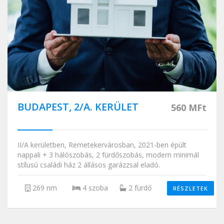
BUDAPEST, 2/A. KERÜLET
560 MFt
II/A kerületben, Remetekervárosban, 2021-ben épült
nappali + 3 hálószobás, 2 fürdőszobás, modern minimál
stílusú családi ház 2 állásos garázzsal eladó.
269 nm
4 szoba
2 fürdő
RÉSZLETEK