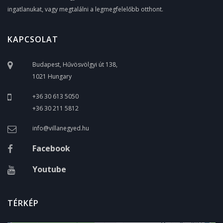
ingatlanukat, vagy megtalálni a legmegfelelőbb otthont.
KAPCSOLAT
Budapest, Hűvösvölgyi út 138,
1021 Hungary
+36 30 613 5050
+36 30 211 5812
info@villanegyed.hu
Facebook
Youtube
TÉRKÉP