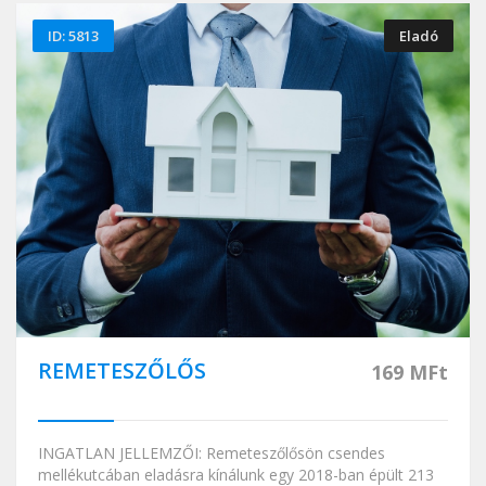
ID: 5813
Eladó
REMETESZŐLŐS
169 MFt
INGATLAN JELLEMZŐI: Remeteszőlősön csendes
mellékutcában eladásra kínálunk egy 2018-ban épült 213