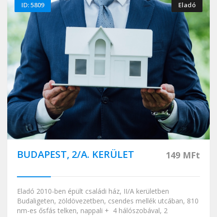
ID: 5809
Eladó
BUDAPEST, 2/A. KERÜLET
149 MFt
Eladó 2010-ben épült családi ház, II/A kerületben
Budaligeten, zöldövezetben, csendes mellék utcában, 810
nm-es ősfás telken, nappali + 4 hálószobával, 2