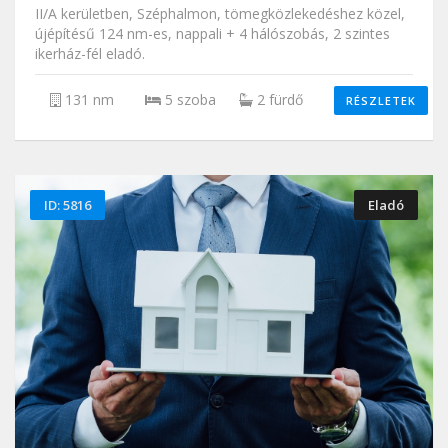
II/A kerületben, Széphalmon, tömegközlekedéshez közel,
újépítésű 124 nm-es, nappali + 4 hálószobás, 2 szintes
ikerház-fél eladó.
131 nm
5 szoba
2 fürdő
RÉSZLETEK
ID: 5816
Eladó