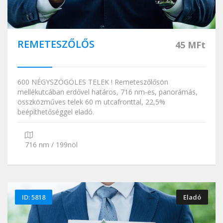
REMETESZŐLŐS
45 MFt
600 NÉGYSZÖGÖLES TELEK ! Remeteszőlősön
mellékutcában erdővel határos, 716 nm-es, panorámás,
összközműves telek 60 m utcafronttal, 22,5%
beépíthetőséggel eladó.
716 nm / 199nöl
ID: 5818
Eladó