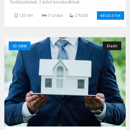
fürdőszobával, 2 külső kocsibeállóval.
120 nm
5 szoba
2 fürdő
RÉSZLETEK
ID: 5808
Eladó