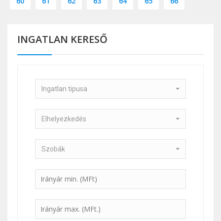
60
61
62
63
64
65
66
INGATLAN KERESŐ
Ingatlan tipusa
Elhelyezkedés
Szobák