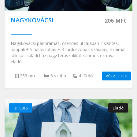
NAGYKOVÁCSI
206 MFt
Nagykovácsi panorámás, csendes utcájában 2 szintes,
nappali + 5 hálószobás + 3 fürdőszobás-szaunás, minimál
stílusú családi ház nagy teraszokkal, számos extrával
eladó.
253 nm
6 szoba
4 fürdő
RÉSZLETEK
ID: 5815
Eladó