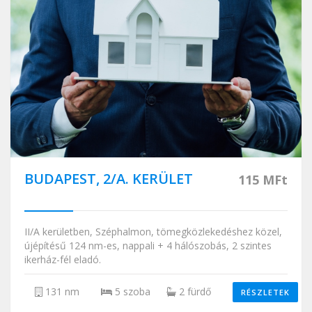
BUDAPEST, 2/A. KERÜLET
115 MFt
II/A kerületben, Széphalmon, tömegközlekedéshez közel,
újépítésű 124 nm-es, nappali + 4 hálószobás, 2 szintes
ikerház-fél eladó.
131 nm
5 szoba
2 fürdő
RÉSZLETEK