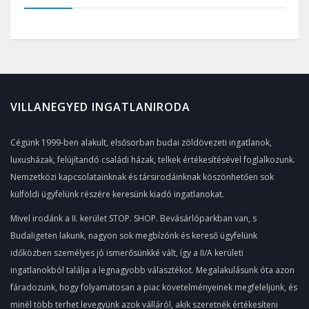
VILLANEGYED INGATLANIRODA
Cégünk 1999-ben alakult, elsősorban budai zöldövezeti ingatlanok,
luxusházak, felújítandó családi házak, telkek értékesítésével foglalkozunk.
Nemzetközi kapcsolatainknak és társirodáinknak köszönhetően sok
külföldi ügyfelünk részére keresünk kiadó ingatlanokat.
Mivel irodánk a II. kerület STOP. SHOP. Bevásárlóparkban van, s
Budaligeten lakunk, nagyon sok megbízónk és kereső ügyfelünk
időközben személyes jó ismerősünkké vált, így a II/A kerületi
ingatlanokból találja a legnagyobb választékot. Megalakulásunk óta azon
fáradozunk, hogy folyamatosan a piac követelményeinek megfeleljünk, és
minél több terhet levegyünk azok válláról, akik szeretnék értékesíteni