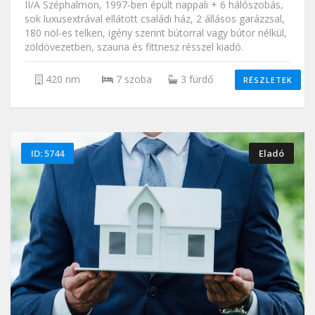
II/A Széphalmon, 1997-ben épült nappali + 6 hálószobás,
sok luxusextrával ellátott családi ház, 2 állásos garázzsal,
180 nöl-es telken, igény szerint bútorral vagy bútor nélkül,
zöldövezetben, szauna és fittnesz résszel kiadó.
420 nm
7 szoba
3 fürdő
RÉSZLETEK
ID: 5744
Eladó