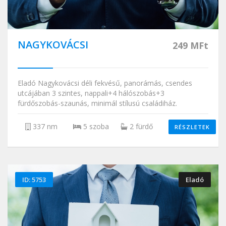
NAGYKOVÁCSI
249 MFt
Eladó Nagykovácsi déli fekvésű, panorámás, csendes
utcájában 3 szintes, nappali+4 hálószobás+3
fürdőszobás-szaunás, minimál stílusú családiház.
337 nm
5 szoba
2 fürdő
RÉSZLETEK
ID: 5753
Eladó