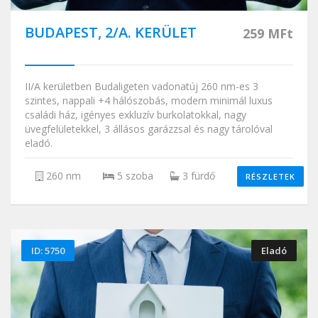
BUDAPEST, 2/A. KERÜLET
259 MFt
II/A kerületben Budaligeten vadonatúj 260 nm-es 3
szintes, nappali +4 hálószobás, modern minimál luxus
családi ház, igényes exkluzív burkolatokkal, nagy
üvegfelületekkel, 3 állásos garázzsal és nagy tárolóval
eladó.
260 nm
5 szoba
3 fürdő
RÉSZLETEK
ID: 5750
Eladó