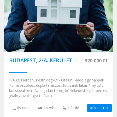
BUDAPEST, 2/A. KERÜLET
320.000 Ft
II/A kerületben, Pesthidegkút - Ófalun, kiadó egy nappali
+3 hálószobás, dupla teraszos, földszinti lakás 1 nyitott
kocsibeállóval. Az ingatlan tömegközlekedéstől pár perces
gyalogtávolságra találató.
89 nm
4 szoba
1 fürdő
RÉSZLETEK