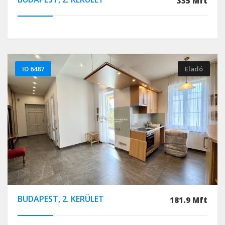
335 Mft
ID 6487
Eladó
BUDAPEST, 2. KERÜLET
181.9 Mft