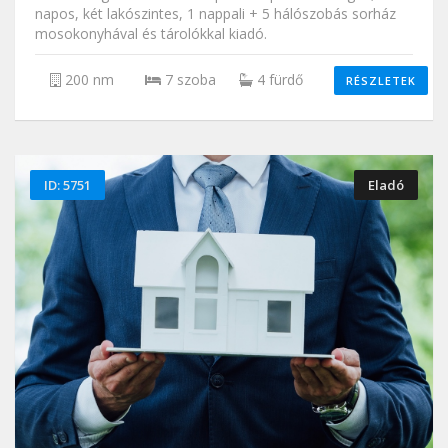
napos, két lakószintes, 1 nappali + 5 hálószobás sorház
mosokonyhával és tárolókkal kiadó.
200 nm
7 szoba
4 fürdő
RÉSZLETEK
ID: 5751
Eladó