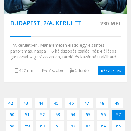
BUDAPEST, 2/A. KERÜLET
230 MFt
II/A kerületben, Máriaremetén eladó egy 4 szintes,
panorámás, nappali +6 hálószobás családi ház 4 állásos
garázzsal. A garázsszinten, tároló és kazánház található.
422 nm
7 szoba
5 fürdő
RÉSZLETEK
42
43
44
45
46
47
48
49
50
51
52
53
54
55
56
57
58
59
60
61
62
63
64
65