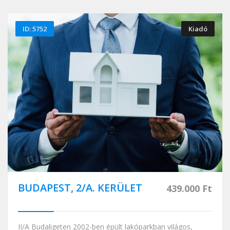
ID: 5752
Kiadó
BUDAPEST, 2/A. KERÜLET
439.000 Ft
II/A Budaligeten 2002-ben épült lakóparkban világos,