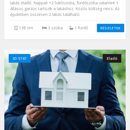
lakás eladó. Nappali +2 hálószoba, fürdőszoba valamint 1
állásos garázs tartozik a lakáshoz. Közös költség nincs. Az
épületben összesen 2 lakás található.
138 nm
3 szoba
1 fürdő
RÉSZLETEK
ID: 5747
Eladó