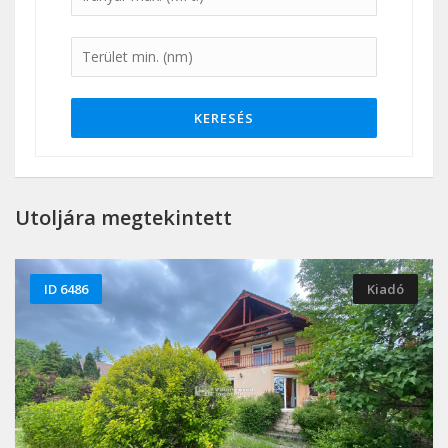
KERESÉS
Utoljára megtekintett
ID 6486
Kiadó