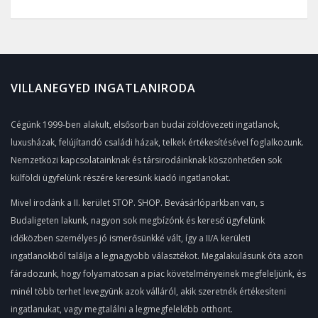
VILLANEGYED INGATLANIRODA
Cégünk 1999-ben alakult, elsősorban budai zöldövezeti ingatlanok,
luxusházak, felújítandó családi házak, telkek értékesítésével foglalkozunk.
Nemzetközi kapcsolatainknak és társirodáinknak köszönhetően sok
külföldi ügyfelünk részére keresünk kiadó ingatlanokat.
Mivel irodánk a II. kerület STOP. SHOP. Bevásárlóparkban van, s
Budaligeten lakunk, nagyon sok megbízónk és kereső ügyfelünk
időközben személyes jó ismerősünkké vált, így a II/A kerületi
ingatlanokból találja a legnagyobb választékot. Megalakulásunk óta azon
fáradozunk, hogy folyamatosan a piac követelményeinek megfeleljünk, és
minél több terhet levegyünk azok válláról, akik szeretnék értékesíteni
ingatlanukat, vagy megtalálni a legmegfelelőbb otthont.