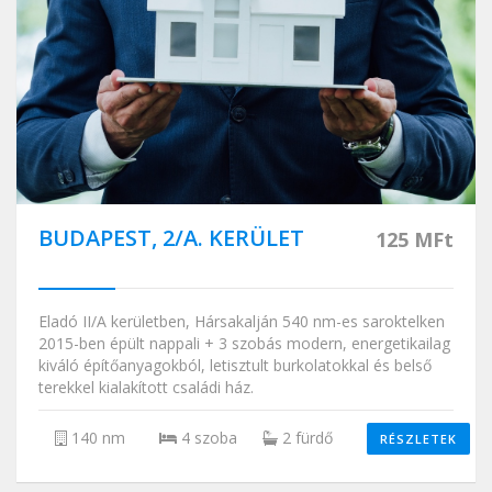
BUDAPEST, 2/A. KERÜLET
125 MFt
Eladó II/A kerületben, Hársakalján 540 nm-es saroktelken
2015-ben épült nappali + 3 szobás modern, energetikailag
kiváló építőanyagokból, letisztult burkolatokkal és belső
terekkel kialakított családi ház.
140 nm
4 szoba
2 fürdő
RÉSZLETEK