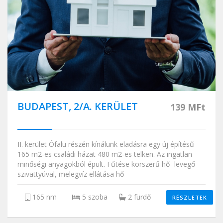
BUDAPEST, 2/A. KERÜLET
139 MFt
II. kerület Ófalu részén kínálunk eladásra egy új építésű
165 m2-es családi házat 480 m2-es telken. Az ingatlan
minőségi anyagokból épült. Fűtése korszerű hő- levegő
szivattyúval, melegvíz ellátása hő
165 nm
5 szoba
2 fürdő
RÉSZLETEK