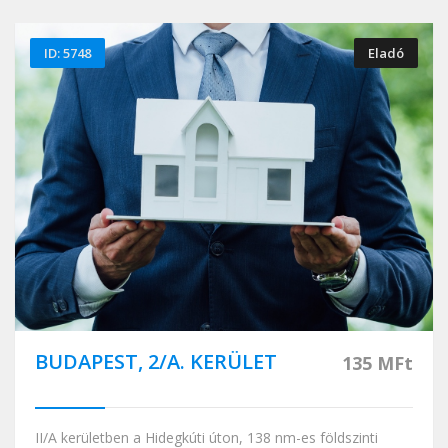
ID: 5748
Eladó
BUDAPEST, 2/A. KERÜLET
135 MFt
II/A kerületben a Hidegkúti úton, 138 nm-es földszinti