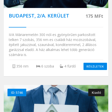
BUDAPEST, 2/A. KERÜLET
175 MFt
II/A Máriaremetén 300 nöl-es gyönyörűen parkosított
telken 7 szobás, 356 nm-es családi ház moziszobával,
épített jakuzzival, szaunával, konditeremmel, 2 állásos
garázzsal eladó. A ház alkalmas lehet több generáció
számára is.
356 nm
6 szoba
4 fürdő
RÉSZLETEK
ID: 5746
Kiadó