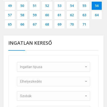
49
50
51
52
53
54
55
56
57
58
59
60
61
62
63
64
65
66
67
68
69
70
71
INGATLAN KERESŐ
Ingatlan tipusa
Elhelyezkedés
Szobák