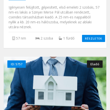
Igényesen felújított, gépesített, első emeleti 2 szobás, 57
nm-es lakás a Szinyei Merse Pál utcában rendezett,
csendes társasházban kiadó. A 25 nm-es nappaliból
nyílik a kb. 20 nm-es hálószoba, melyeknek az ablaki
utcára néznek.
57 nm
2 szoba
1 fürdő
RÉSZLETEK
ID: 5757
Eladó