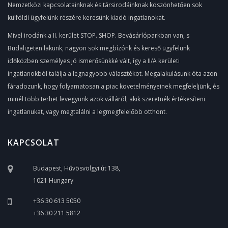
Nemzetközi kapcsolatainknak és társirodáinknak köszönhetően sok
külföldi ügyfelünk részére keresünk kiadó ingatlanokat.
Mivel irodánk a II. kerület STOP. SHOP. Bevásárlóparkban van, s
Budaligeten lakunk, nagyon sok megbízónk és kereső ügyfelünk
időközben személyes jó ismerősünkké vált, így a II/A kerületi
ingatlanokból találja a legnagyobb választékot. Megalakulásunk óta azon
fáradozunk, hogy folyamatosan a piac követelményeinek megfeleljünk, és
minél több terhet levegyünk azok válláról, akik szeretnék értékesíteni
ingatlanukat, vagy megtalálni a legmegfelelőbb otthont.
KAPCSOLAT
Budapest, Hűvösvölgyi út 138,
1021 Hungary
+36 30 613 5050
+36 30 211 5812