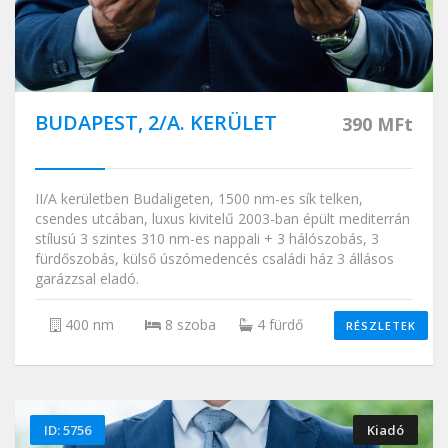
BUDAPEST, 2/A. KERÜLET
390 MFt
II/A kerületben Budaligeten, 1500 nm-es sík telken,
csendes utcában, luxus kivitelű 2003-ban épült mediterrán
stílusú 3 szintes 310 nm-es nappali + 3 hálószobás, 3
fürdőszobás, külső úszómedencés családi ház 3 állásos
garázzsal eladó.
400 nm
8 szoba
4 fürdő
RÉSZLETEK
ID: 5756
Kiadó