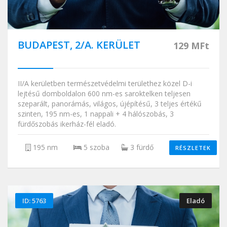
BUDAPEST, 2/A. KERÜLET
129 MFt
II/A kerületben természetvédelmi területhez közel D-i
lejtésű domboldalon 600 nm-es saroktelken teljesen
szeparált, panorámás, világos, újépítésű, 3 teljes értékű
szinten, 195 nm-es, 1 nappali + 4 hálószobás, 3
fürdőszobás ikerház-fél eladó.
195 nm
5 szoba
3 fürdő
RÉSZLETEK
ID: 5763
Eladó