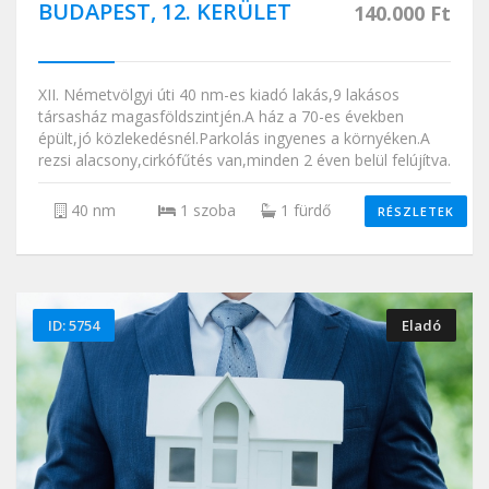
BUDAPEST, 12. KERÜLET
140.000 Ft
XII. Németvölgyi úti 40 nm-es kiadó lakás,9 lakásos
társasház magasföldszintjén.A ház a 70-es években
épült,jó közlekedésnél.Parkolás ingyenes a környéken.A
rezsi alacsony,cirkófűtés van,minden 2 éven belül felújítva.
40 nm
1 szoba
1 fürdő
RÉSZLETEK
ID: 5754
Eladó