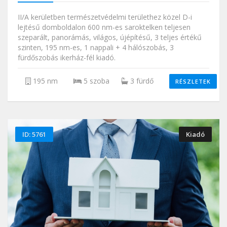
II/A kerületben természetvédelmi területhez közel D-i
lejtésű domboldalon 600 nm-es saroktelken teljesen
szeparált, panorámás, világos, újépítésű, 3 teljes értékű
szinten, 195 nm-es, 1 nappali + 4 hálószobás, 3
fürdőszobás ikerház-fél kiadó.
195 nm
5 szoba
3 fürdő
RÉSZLETEK
ID: 5761
Kiadó