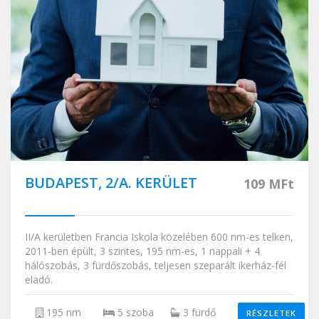
BUDAPEST, 2/A. KERÜLET
109 MFt
II/A kerületben Francia Iskola közelében 600 nm-es telken,
2011-ben épült, 3 szintes, 195 nm-es, 1 nappali + 4
hálószobás, 3 fürdőszobás, teljesen szeparált ikerház-fél
eladó.
195 nm
5 szoba
3 fürdő
RÉSZLETEK