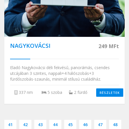
NAGYKOVÁCSI
249 MFt
Eladó Nagykovácsi déli fekvésű, panorámás, csendes
utcájában 3 szintes, nappali+4 hálószobás+3
fürdőszobás-szaunás, minimál stílusú családiház.
337 nm
5 szoba
2 fürdő
RÉSZLETEK
41
42
43
44
45
46
47
48