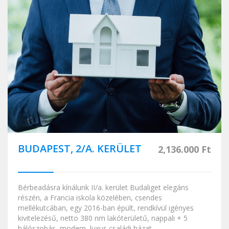
BUDAPEST, 2/A. KERÜLET
2,136.000 Ft
Bérbeadásra kínálunk II/a. kerület Budaliget elegáns
részén, a Francia iskola közelében, csendes
mellékutcában, egy 2016-ban épült, rendkívül igényes
kivitelezésű, netto 380 nm lakóterületű, nappali + 5
hálószobás, modern, luxus családi házat.