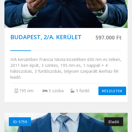
BUDAPEST, 2/A. KERÜLET
597.000 Ft
II/A kerületben Francia Iskola közelében 600 nm-es telken,
2011-ben épült, 3 szintes, 195 nm-es, 1 nappali + 4
hálószobás, 3 fürdőszobás, teljesen szeparált ikerház-fél
kiadó.
195 nm
5 szoba
3 fürdő
RÉSZLETEK
ID: 5759
Eladó