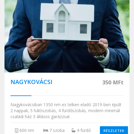
NAGYKOVÁCSI
350 MFt
Nagykovácsiban 1350 nm-es telken eladó 2019-ben épült
2 nappali, 5 hálószobás, 4 fürdőszobás, modern minimál
családi ház 3 állásos garázzsal.
600 nm
7 szoba
4 fürdő
RÉSZLETEK