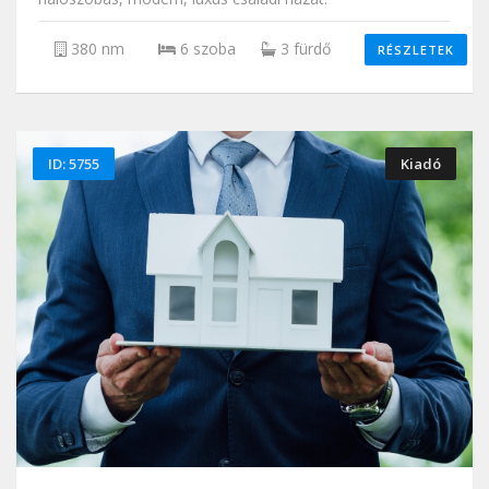
380 nm
6 szoba
3 fürdő
RÉSZLETEK
ID: 5755
Kiadó